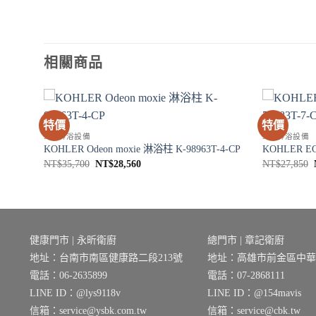
相關商品
特價
特價
SPA淋浴設備
SPA淋浴設備
-0
KOHLER Odeon moxie 淋浴柱 K-98963T-4-CP
KOHLER E
原
目
NT$
35,700
NT$
28,560
NT$
27,850
始
前
價
價
格：
格：
NT$35,700。
NT$28,560。
健康門市 | 永昕衛廚
總門市 | 章記衛廚
地址：台南市南區健康路二段213號
地址：高雄市前金區中華三
電話：06-2635899
電話：07-2868111
LINE ID：@lys9118v
LINE ID：@154mavis
信箱：service@ysbk.com.tw
信箱：service@cbk.tw