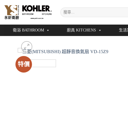
Skip
搜
to
尋
content
關
鍵
衛浴 BATHROOM
廚具 KITCHENS
生活
字:
特價