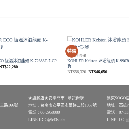
特價
SPA淋浴設備
KOHLER Kelston 沐浴龍頭 K-99030
CO 恆溫沐浴龍頭 K-72683T-7-CP
貨
原
目
NT$
22,280
始
前
原
目
NT$
58,320
NT$
46,656
價
價
始
前
格：
格：
價
價
NT$27,850。
NT$22,280。
格：
格：
NT$58,320。
NT$46,656
★旗艦店★安平門市 | 章記衛廚
遠東SOGO百
路166號
地址：台南市安平區永華路二段1057號
地址：高雄市
電話：06-2958080
電話：07-335
LINE ID：@543slobr
LINE ID：@0