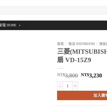
家電 HOME
首頁
/
衛浴 BATHROOM
/
換氣
三菱(MITSUBIS
扇 VD-15Z9
原
NT$
3,800
NT$
3,230
始
三菱(MITSUBISHI) 超靜音換氣扇 
價
格：
加入購
NT$3,800
N