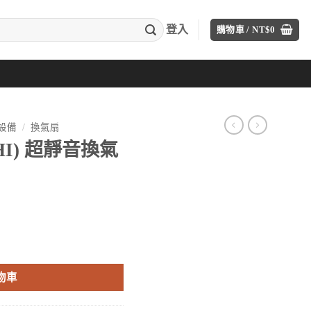
登入
購物車 /
NT$
0
設備
/
換氣扇
HI) 超靜音換氣
目
前
VD-15Z9 數量
價
格：
物車
。
T$3,230。