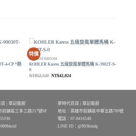
特價
衛浴 BATHROOM
T-4-CP *期
KOHLER Karess 五級旋風單體馬桶 K-3902T-S-
0
原
目
NT$
52,530
NT$
42,024
始
前
價
價
格：
格：
。
NT$52,530。
NT$42,024。
貨 | 章記衛廚
夢時代百貨 | 章記衛廚
前鎮區三多三路217號6F
地址：高雄市前鎮區中華五路789號
5330
電話：07-8416540
89bkeid
LINE ID：@893kindg