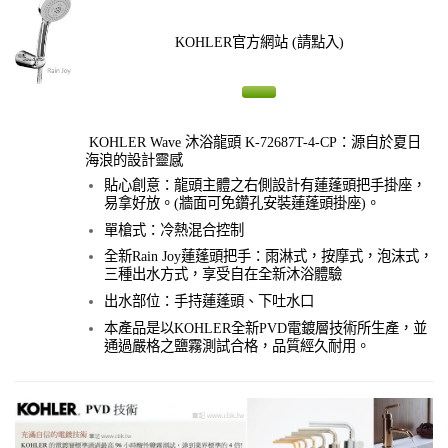
KOHLER官方網站
(請點入)
KOHLER Wave 沐浴龍頭 K-72687T-4-CP：源自於夏日
海浪的設計靈感
貼心創意：龍頭主體之右側設計有蓮蓬頭把手掛座，
易拿好放。(牆面可免鑽孔安裝蓮蓬頭掛座)。
單槍式：冷熱混合控制
全新Rain Joy蓮蓬頭把手：雨淋式，按摩式，泡沫式，
三種出水方式，享受自在全新沐浴體驗
出水部位：手持蓮蓬頭、下吐水口
本產品是以KOHLER全新PVD電鍍層技術所生產，並
通過嚴格之鹽霧測試合格，品質經久耐用。