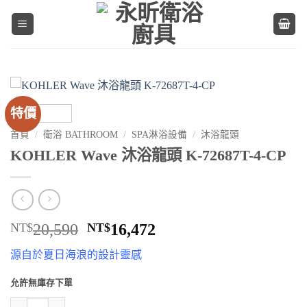
Skip
to
content
特價
首頁
/
衛浴 BATHROOM
/
SPA淋浴設備
/
沐浴龍頭
KOHLER Wave 沐浴龍頭 K-72687T-4-CP
原
目
NT$
20,590
NT$
16,472
始
前
源自於夏日海浪的設計靈感
價
價
格：
格：
允許無庫存下單
NT$20,590。
NT$16,472。
KOHLER Wave 沐浴龍頭 K-72687T-4-CP 數量