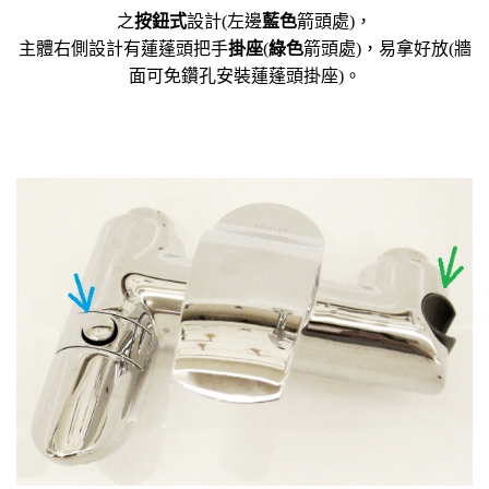
之
按鈕式
設計(左邊
藍色
箭頭處)，
主體右側設計有蓮蓬頭把手
掛座
(
綠色
箭頭處)，易拿好放(牆
面可免鑽孔安裝蓮蓬頭掛座)。