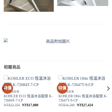
相關商品
特價
特價
SPA淋浴設備
SPA淋浴設備
KOHLER ECO 恆溫沐浴龍頭 K-
KOHLER Oblo 恆溫沐浴龍頭 K-
72684T-7-CP
72647T-9-CP
原
目
原
目
NT$
22,350
NT$
17,880
NT$
34,280
NT$
27,424
始
前
始
前
價
價
價
價