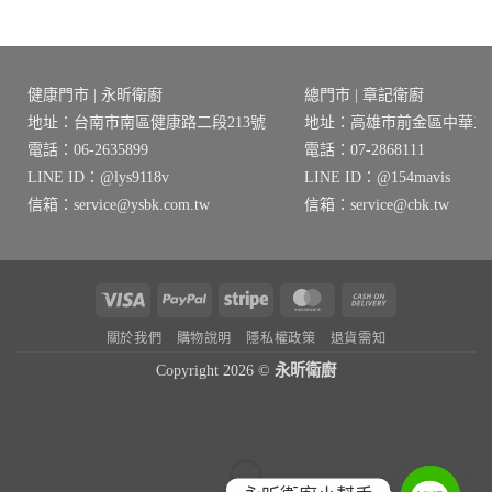
格：
格：
格：
格：
6。
NT$22,350。
NT$17,880。
NT$34,280。
NT$27,424
健康門市 | 永昕衛廚
總門市 | 章記衛廚
地址：台南市南區健康路二段213號
地址：高雄市前金區中華三路
電話：06-2635899
電話：07-2868111
LINE ID：@lys9118v
LINE ID：@154mavis
信箱：service@ysbk.com.tw
信箱：service@cbk.tw
Visa
PayPal
Stripe
MasterCard
Cash
On
關於我們
購物說明
隱私權政策
退貨需知
Delivery
Copyright 2026 ©
永昕衛廚