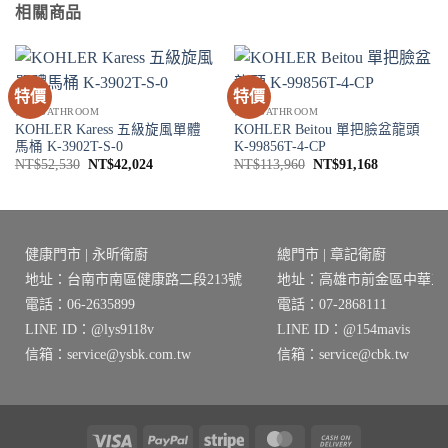
相關商品
特價
特價
衛浴 BATHROOM
衛浴 BATHROOM
KOHLER Karess 五級旋風單體
KOHLER Beitou 單把臉盆龍頭
馬桶 K-3902T-S-0
K-99856T-4-CP
原
目
原
目
NT$
52,530
NT$
42,024
NT$
113,960
NT$
91,168
始
前
始
前
價
價
價
價
格：
格：
格：
格：
NT$52,530。
NT$42,024。
NT$113,960。
NT$91,168
健康門市 | 永昕衛廚
總門市 | 章記衛廚
地址：台南市南區健康路二段213號
地址：高雄市前金區中華三路
電話：06-2635899
電話：07-2868111
LINE ID：@lys9118v
LINE ID：@154mavis
信箱：service@ysbk.com.tw
信箱：service@cbk.tw
Visa
PayPal
Stripe
MasterCard
Cash