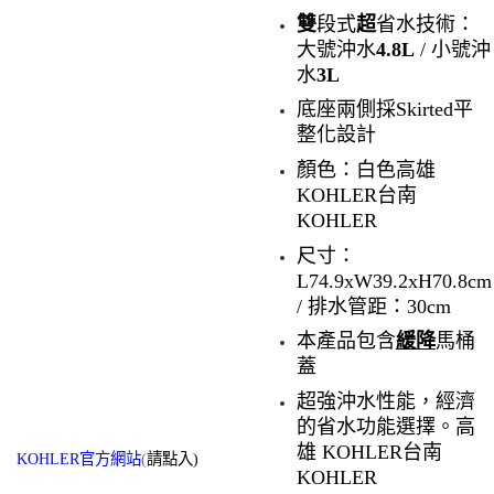
雙
段式
超
省水技術：
大號沖水
4.8L
/
小號沖
水
3L
底座兩側採
Skirted
平
整化設計
顏色：白色
高雄
KOHLER
台南
KOHLER
尺寸：
L74.9xW39.2xH70.8cm
/
排水管距：
30cm
本產品包含
緩降
馬桶
蓋
超強沖水性能，經濟
的省水功能選擇。
高
雄
KOHLER
台南
KOHLER官方網站
(
請點入)
KOHLER