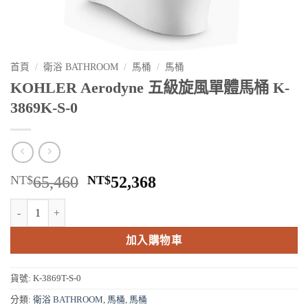
首頁
/
衛浴 BATHROOM
/
馬桶
/
馬桶
KOHLER Aerodyne 五級旋風單體馬桶 K-
3869K-S-0
原
目
NT$
65,460
NT$
52,368
始
前
KOHLER Aerodyne 五級旋風單體馬桶 K-3869K-S-0 數量
價
價
格：
格：
加入購物車
NT$65,460。
NT$52,368。
貨號:
K-3869T-S-0
分類:
衛浴 BATHROOM
,
馬桶
,
馬桶