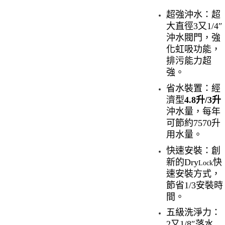
超強沖水：超
大直徑
3
又
1/4″
沖水閥門，強
化虹吸功能，
排污能力超
強。
省水裝置：經
濟型
4.8
升
/3
升
沖水量，每年
可節約
7570
升
用水量。
快速安裝：創
新的
Dry
快
Lock
速安裝方式，
節省
1/3
安裝時
間。
五級洗淨力：
2
又
1/8″
落水