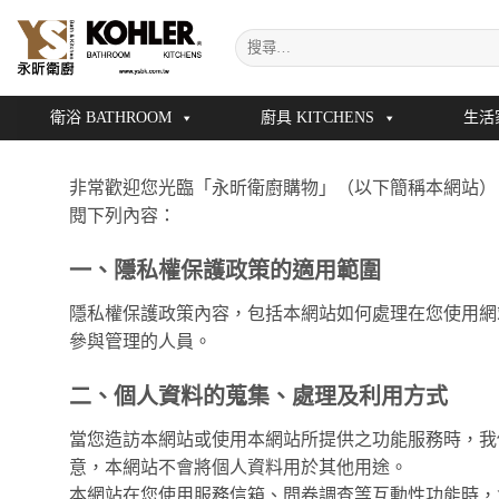
Skip
搜
to
尋
content
關
鍵
衛浴 BATHROOM
廚具 KITCHENS
生活
字:
非常歡迎您光臨「永昕衛廚購物」（以下簡稱本網站）
閱下列內容：
一、隱私權保護政策的適用範圍
隱私權保護政策內容，包括本網站如何處理在您使用網
參與管理的人員。
二、個人資料的蒐集、處理及利用方式
當您造訪本網站或使用本網站所提供之功能服務時，我
意，本網站不會將個人資料用於其他用途。
本網站在您使用服務信箱、問卷調查等互動性功能時，