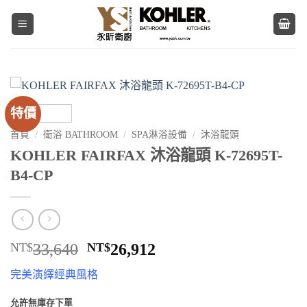
Skip
to
content
特價
首頁
/
衛浴 BATHROOM
/
SPA淋浴設備
/
沐浴龍頭
KOHLER FAIRFAX 沐浴龍頭 K-72695T-
B4-CP
原
目
NT$
33,640
NT$
26,912
始
前
完美演繹經典風格
價
價
格：
格：
允許無庫存下單