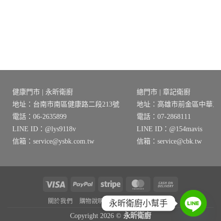
0。
健康門市 | 永昕衛廚
總門市 | 章記衛廚
地址：台南市南區健康路二段213號
地址：高雄市前金區中華三路
電話：06-2635899
電話：07-2868111
LINE ID：@lys9118v
LINE ID：@154mavis
信箱：service@ysbk.com.tw
信箱：service@cbk.tw
Visa
PayPal
Stripe
MasterCard
Cash
On
關於我們
購物說明
隱私權政策
退貨需知
永昕衛廚小幫手
Delivery
Copyright 2026 ©
永昕衛廚