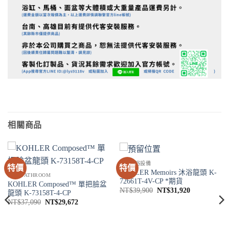
相關商品
SPA淋浴設備
特價
特價
KOHLER Memoirs 沐浴龍頭 K-
衛浴 BATHROOM
72661T-4V-CP *期貨
KOHLER Composed™ 單把臉盆
原
目
NT$
39,900
NT$
31,920
龍頭 K-73158T-4-CP
始
前
原
目
NT$
37,090
NT$
29,672
價
價
始
前
格：
格：
價
價
NT$39,900。
NT$31,920
格：
格：
NT$37,090。
NT$29,672。