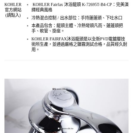
KOHLER Fairfax 沐浴龍頭 K-72695T-B4-CP：完美演
KOHLER
繹經典風格
官方網站
(請點入)
冷熱混合控制 /
出水部位：手持蓮蓬頭、下吐水口
本產品包含：龍頭主體、冷熱彎頭凡而、蓮蓬頭把
手、
軟管、掛座。
KOHLER FAIRFAX沐浴龍頭是以全新PVD電鍍層技
術所生產，並通過嚴格之鹽霧測試合格，品質經久耐
用。