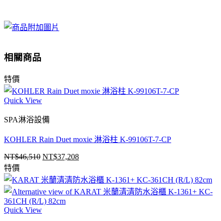
相關商品
特價
Quick View
SPA淋浴設備
KOHLER Rain Duet moxie 淋浴柱 K-99106T-7-CP
NT$
46,510
NT$
37,208
原
目
特價
始
前
價
價
格：
格：
NT$46,510。
NT$37,208。
Quick View