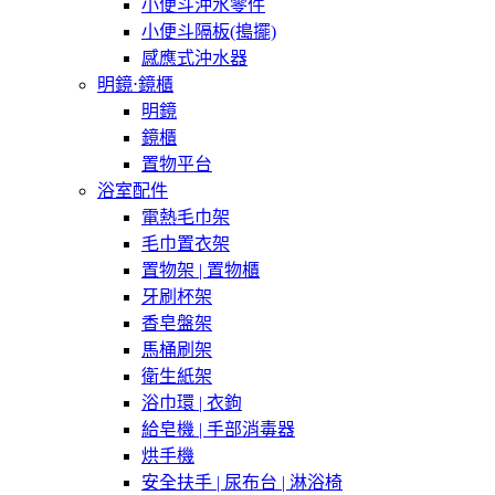
小便斗沖水零件
小便斗隔板(搗擺)
感應式沖水器
明鏡⋅鏡櫃
明鏡
鏡櫃
置物平台
浴室配件
電熱毛巾架
毛巾置衣架
置物架 | 置物櫃
牙刷杯架
香皂盤架
馬桶刷架
衛生紙架
浴巾環 | 衣鉤
給皂機 | 手部消毒器
烘手機
安全扶手 | 尿布台 | 淋浴椅