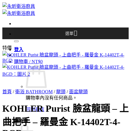
Skip
to
content
選單
搜
尋
特價
關
登入
鍵
購物車 /
NT$
0
字:
首頁
/
衛浴 BATHROOM
/
龍頭
/
面盆龍頭
購物車內沒有任何商品。
KOHLER Purist 臉盆龍頭 – 上
回到商店
曲把手 – 羅曼金 K-14402T-4-
購物車