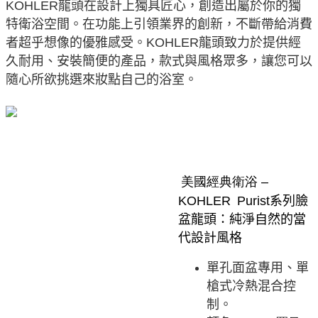
羅
KOHLER
龍頭在設計上獨具匠心，創造出屬於你的獨
曼
特衛浴空間。在功能上引領業界的創新，不斷帶給消費
金
者超乎想像的優雅感受。
KOHLER
龍頭致力於提供經
K-
久耐用、安裝簡便的產品，款式與風格眾多，讓您可以
14402T-
4-
隨心所欲挑選來妝點自己的浴室。
BGD
數
量
美國經典衛浴
–
KOHLER
Purist
系列臉
盆龍頭：純淨自然的當
代設計風格
單孔面盆專用、單
槍式冷熱混合控
制。