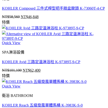
KOHLER Composed 三件式桿型把手臉盆龍頭 K-73060T-4-CP
NT$
58,560
NT$
46,848
原
目
特價
始
前
價
價
格：
格：
NT$58,560。
NT$46,848。
Quick View
SPA淋浴設備
KOHLER Avid 三路定溫淋浴柱 K-97389T-9-CP
NT$
101,100
NT$
62,400
原
目
特價
始
前
價
價
Quick View
格：
格：
NT$101,100。
NT$62,400。
衛浴 BATHROOM
KOHLER Reach 五級旋風單體馬桶 K-3983K-S-0