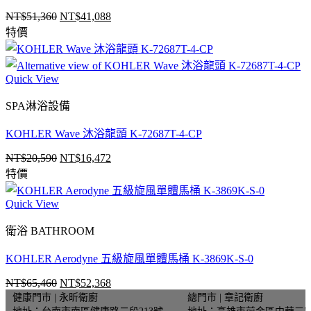
NT$
51,360
NT$
41,088
原
目
特價
始
前
價
價
格：
格：
Quick View
NT$51,360。
NT$41,088。
SPA淋浴設備
KOHLER Wave 沐浴龍頭 K-72687T-4-CP
NT$
20,590
NT$
16,472
原
目
特價
始
前
價
價
Quick View
格：
格：
NT$20,590。
NT$16,472。
衛浴 BATHROOM
KOHLER Aerodyne 五級旋風單體馬桶 K-3869K-S-0
NT$
65,460
NT$
52,368
原
目
健康門市 | 永昕衛廚
總門市 | 章記衛廚
始
前