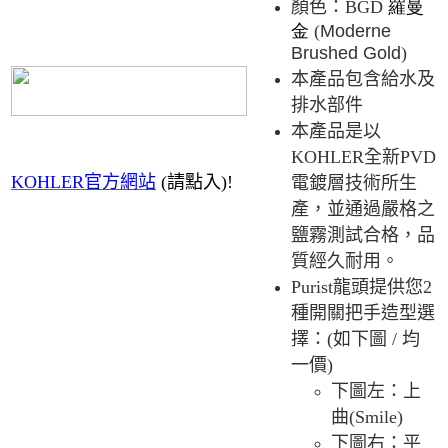
顏色：
BGD
羅曼
金
(
Moderne
Brushed Gold
)
本產品包含給水及
排水部件
本產品是以
KOHLER
全新
PVD
KOHLER官方網站
(請點入)!
電鍍層技術所生
產，並通過嚴格之
鹽霧測試合格，品
質經久耐用。
Purist
龍頭提供您
2
種開關把手造型選
擇：
(
如下圖
/
均
一價
)
下圖左：上
曲
(Smile)
下圖右：平