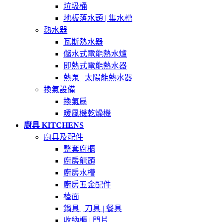
垃圾桶
地板落水頭 | 集水槽
熱水器
瓦斯熱水器
儲水式電能熱水爐
即熱式電能熱水器
熱泵 | 太陽能熱水器
換氣設備
換氣扇
暖風機乾燥機
廚具 KITCHENS
廚具及配件
整套廚櫃
廚房龍頭
廚房水槽
廚房五金配件
檯面
鍋具 | 刀具 | 餐具
收納櫃 | 門片