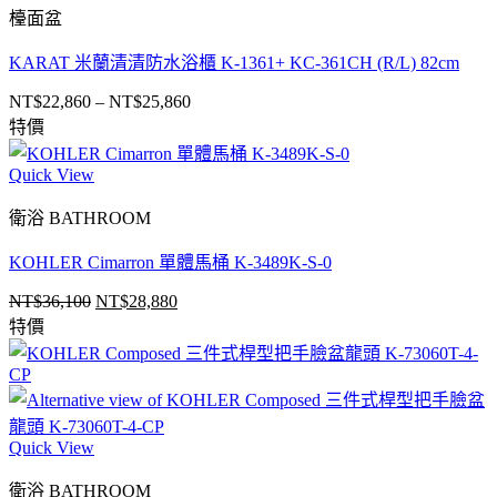
檯面盆
KARAT 米蘭清清防水浴櫃 K-1361+ KC-361CH (R/L) 82cm
NT$
22,860
–
NT$
25,860
價
特價
格
範
Quick View
圍：
NT$22,860
衛浴 BATHROOM
到
NT$25,860
KOHLER Cimarron 單體馬桶 K-3489K-S-0
NT$
36,100
NT$
28,880
原
目
特價
始
前
價
價
格：
格：
NT$36,100。
NT$28,880。
Quick View
衛浴 BATHROOM