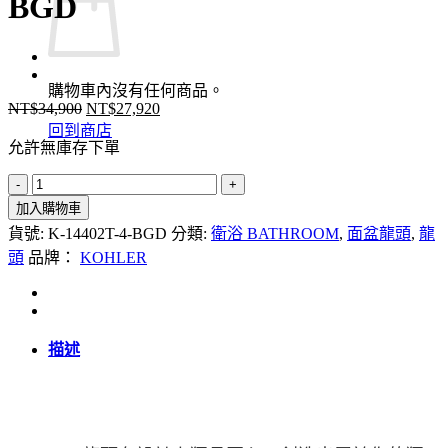
BGD
購物車內沒有任何商品。
NT$
34,900
NT$
27,920
原
目
回到商店
始
前
允許無庫存下單
價
價
KOHLER
格：
格：
Purist
NT$34,900。
NT$27,920。
加入購物車
臉
貨號:
K-14402T-4-BGD
分類:
衛浴 BATHROOM
,
面盆龍頭
,
龍
盆
頭
品牌：
KOHLER
龍
頭
-
上
描述
曲
把
手
-