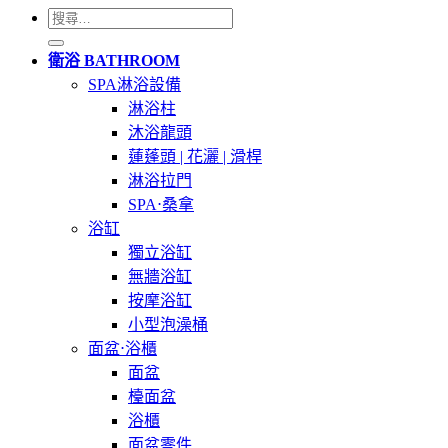
搜
尋
衛浴 BATHROOM
關
SPA淋浴設備
鍵
淋浴柱
字:
沐浴龍頭
蓮蓬頭 | 花灑 | 滑桿
淋浴拉門
SPA⋅桑拿
浴缸
獨立浴缸
無牆浴缸
按摩浴缸
小型泡澡桶
面盆⋅浴櫃
面盆
檯面盆
浴櫃
面盆零件