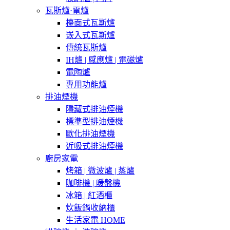
瓦斯爐⋅電爐
檯面式瓦斯爐
嵌入式瓦斯爐
傳統瓦斯爐
IH爐 | 感應爐 | 電磁爐
電陶爐
專用功能爐
排油煙機
隱藏式排油煙機
標準型排油煙機
歐化排油煙機
近吸式排油煙機
廚房家電
烤箱 | 微波爐 | 蒸爐
咖啡機 | 暖盤機
冰箱 | 紅酒櫃
炊飯鍋收納櫃
生活家電 HOME