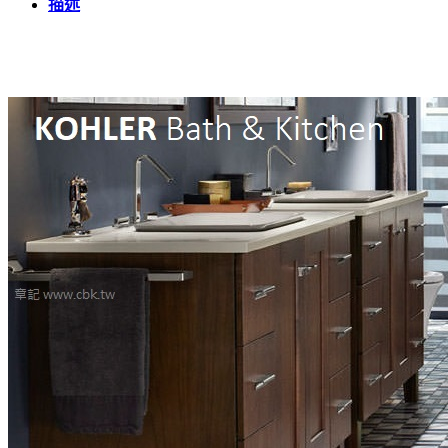
4-
描述
CP
數
量