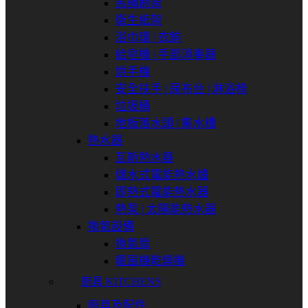
馬桶刷架
衛生紙架
浴巾環 | 衣鉤
給皂機 | 手部消毒器
烘手機
安全扶手 | 尿布台 | 淋浴椅
垃圾桶
地板落水頭 | 集水槽
熱水器
瓦斯熱水器
儲水式電能熱水爐
即熱式電能熱水器
熱泵 | 太陽能熱水器
換氣設備
換氣扇
暖風機乾燥機
廚具 KITCHENS
廚具及配件