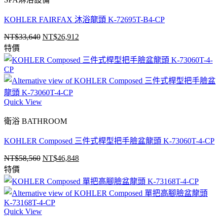
KOHLER FAIRFAX 沐浴龍頭 K-72695T-B4-CP
NT$
33,640
NT$
26,912
原
目
特價
始
前
價
價
格：
格：
NT$33,640。
NT$26,912。
Quick View
衛浴 BATHROOM
KOHLER Composed 三件式桿型把手臉盆龍頭 K-73060T-4-CP
NT$
58,560
NT$
46,848
原
目
特價
始
前
價
價
格：
格：
NT$58,560。
NT$46,848。
Quick View