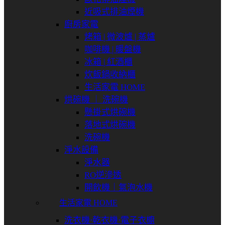
近吸式排油煙機
廚房家電
烤箱 | 微波爐 | 蒸爐
咖啡機 | 暖盤機
冰箱 | 紅酒櫃
炊飯鍋收納櫃
生活家電 HOME
烘碗機 ｜ 洗碗機
懸掛式烘碗機
落地式烘碗機
洗碗機
淨水設備
淨水器
RO逆滲透
開飲機｜氣泡水機
生活家電 HOME
洗衣機⋅乾衣機⋅電子衣櫥