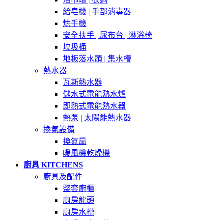
給皂機 | 手部消毒器
烘手機
安全扶手 | 尿布台 | 淋浴椅
垃圾桶
地板落水頭 | 集水槽
熱水器
瓦斯熱水器
儲水式電能熱水爐
即熱式電能熱水器
熱泵 | 太陽能熱水器
換氣設備
換氣扇
暖風機乾燥機
廚具 KITCHENS
廚具及配件
整套廚櫃
廚房龍頭
廚房水槽