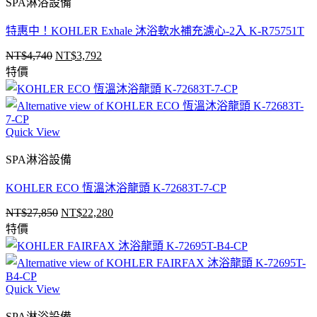
SPA淋浴設備
特惠中！KOHLER Exhale 沐浴軟水補充濾心-2入 K-R75751T
NT$
4,740
NT$
3,792
原
目
特價
始
前
價
價
格：
格：
NT$4,740。
NT$3,792。
Quick View
SPA淋浴設備
KOHLER ECO 恆溫沐浴龍頭 K-72683T-7-CP
NT$
27,850
NT$
22,280
原
目
特價
始
前
價
價
格：
格：
NT$27,850。
NT$22,280。
Quick View
SPA淋浴設備