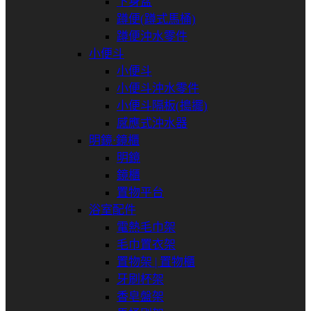
下身盆
蹲便(蹲式馬桶)
蹲便沖水零件
小便斗
小便斗
小便斗沖水零件
小便斗隔板(搗擺)
感應式沖水器
明鏡⋅鏡櫃
明鏡
鏡櫃
置物平台
浴室配件
電熱毛巾架
毛巾置衣架
置物架 | 置物櫃
牙刷杯架
香皂盤架