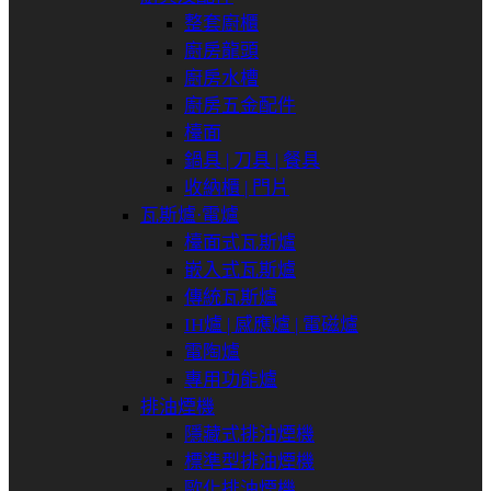
整套廚櫃
廚房龍頭
廚房水槽
廚房五金配件
檯面
鍋具 | 刀具 | 餐具
收納櫃 | 門片
瓦斯爐⋅電爐
檯面式瓦斯爐
嵌入式瓦斯爐
傳統瓦斯爐
IH爐 | 感應爐 | 電磁爐
電陶爐
專用功能爐
排油煙機
隱藏式排油煙機
標準型排油煙機
歐化排油煙機