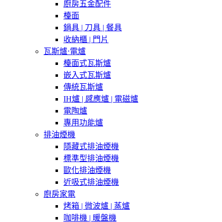
廚房五金配件
檯面
鍋具 | 刀具 | 餐具
收納櫃 | 門片
瓦斯爐⋅電爐
檯面式瓦斯爐
嵌入式瓦斯爐
傳統瓦斯爐
IH爐 | 感應爐 | 電磁爐
電陶爐
專用功能爐
排油煙機
隱藏式排油煙機
標準型排油煙機
歐化排油煙機
近吸式排油煙機
廚房家電
烤箱 | 微波爐 | 蒸爐
咖啡機 | 暖盤機