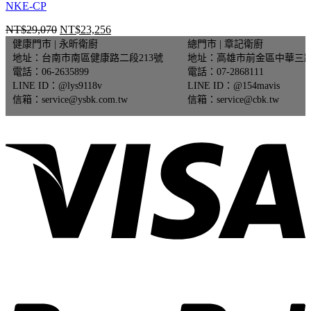
NKE-CP
NT$
29,070
NT$
23,256
原
目
健康門市 | 永昕衛廚
總門市 | 章記衛廚
始
前
地址：台南市南區健康路二段213號
地址：高雄市前金區中華三路
價
價
電話：06-2635899
電話：07-2868111
格：
格：
LINE ID：@lys9118v
LINE ID：@154mavis
NT$29,070。
NT$23,256。
信箱：service@ysbk.com.tw
信箱：service@cbk.tw
V
P