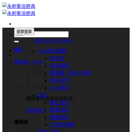
Skip
to
content
選單
選單
搜
衛浴 BATHROOM
尋
關
登入
SPA淋浴設備
鍵
淋浴柱
購物車 /
NT$
0
字:
沐浴龍頭
蓮蓬頭 | 花灑 | 滑桿
淋浴拉門
SPA⋅桑拿
浴缸
購物車內沒有任何商品。
獨立浴缸
無牆浴缸
回到商店
按摩浴缸
購物車
小型泡澡桶