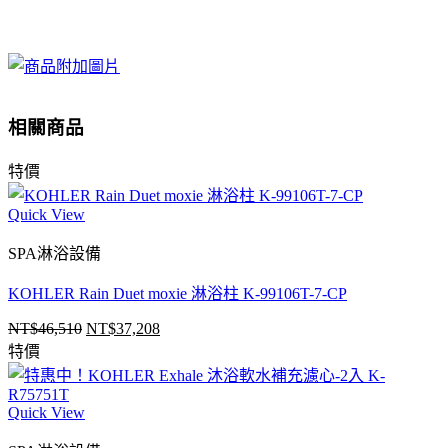
相關商品
特價
Quick View
SPA淋浴設備
KOHLER Rain Duet moxie 淋浴柱 K-99106T-7-CP
NT$
46,510
NT$
37,208
原
目
特價
始
前
價
價
格：
格：
Quick View
NT$46,510。
NT$37,208。