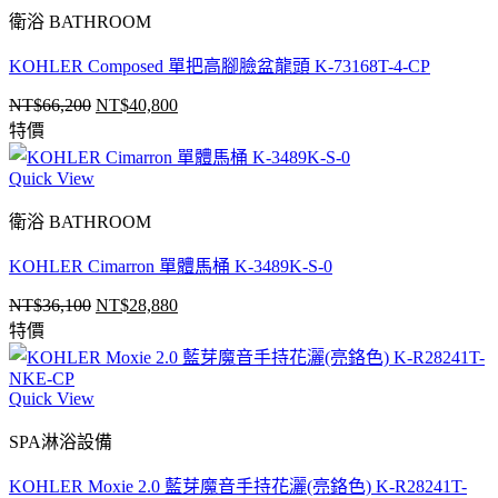
衛浴 BATHROOM
KOHLER Composed 單把高腳臉盆龍頭 K-73168T-4-CP
NT$
66,200
NT$
40,800
原
目
特價
始
前
價
價
Quick View
格：
格：
NT$66,200。
NT$40,800。
衛浴 BATHROOM
KOHLER Cimarron 單體馬桶 K-3489K-S-0
NT$
36,100
NT$
28,880
原
目
特價
始
前
價
價
格：
格：
Quick View
NT$36,100。
NT$28,880。
SPA淋浴設備
KOHLER Moxie 2.0 藍芽魔音手持花灑(亮鉻色) K-R28241T-