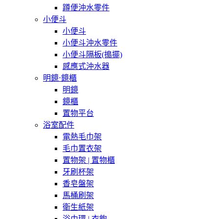
蹲便沖水零件
小便斗
小便斗
小便斗沖水零件
小便斗隔板(搗擺)
感應式沖水器
明鏡⋅鏡櫃
明鏡
鏡櫃
置物平台
浴室配件
電熱毛巾架
毛巾置衣架
置物架 | 置物櫃
牙刷杯架
香皂盤架
馬桶刷架
衛生紙架
浴巾環 | 衣鉤