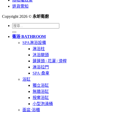
隱私權政策
退貨需知
Copyright 2026 ©
永昕衛廚
搜
尋
衛浴 BATHROOM
關
SPA淋浴設備
鍵
淋浴柱
字:
沐浴龍頭
蓮蓬頭 | 花灑 | 滑桿
淋浴拉門
SPA⋅桑拿
浴缸
獨立浴缸
無牆浴缸
按摩浴缸
小型泡澡桶
面盆⋅浴櫃