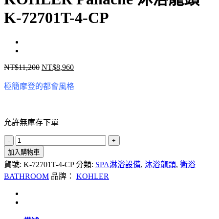
K-72701T-4-CP
NT$
11,200
NT$
8,960
原
目
始
前
極簡摩登的都會風格
價
價
格：
格：
NT$11,200。
NT$8,960。
允許無庫存下單
KOHLER
Panache
加入購物車
沐
貨號:
K-72701T-4-CP
分類:
SPA淋浴設備
,
沐浴龍頭
,
衛浴
浴
BATHROOM
品牌：
KOHLER
龍
頭
K-
72701T-