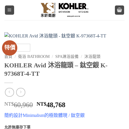
Skip
to
content
特價
首頁
/
衛浴 BATHROOM
/
SPA淋浴設備
/
沐浴龍頭
KOHLER Avid 沐浴龍頭 – 鈦空銀 K-
97368T-4-TT
原
目
NT$
60,960
NT$
48,768
始
前
簡約設計Minimalism的極致體現 / 鈦空銀
價
價
格：
格：
允許無庫存下單