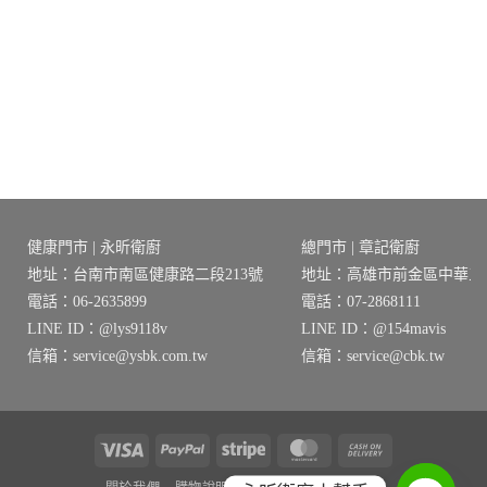
始
前
始
前
價
價
價
價
格：
格：
格：
格：
NT$20,530。
NT$16,424。
NT$52,530。
NT$42,024
2。
健康門市 | 永昕衛廚
總門市 | 章記衛廚
地址：台南市南區健康路二段213號
地址：高雄市前金區中華三路
電話：06-2635899
電話：07-2868111
LINE ID：@lys9118v
LINE ID：@154mavis
信箱：service@ysbk.com.tw
信箱：service@cbk.tw
Visa
PayPal
Stripe
MasterCard
Cash
On