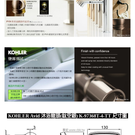
KOHLER Avid 沐浴龍頭(鈦空銀) K-97368T-4-TT 尺寸圖