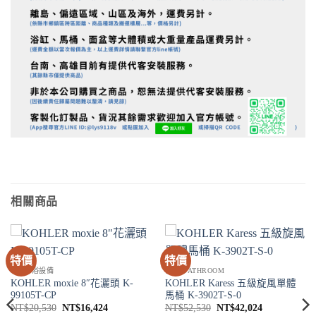
相關商品
特價
特價
SPA淋浴設備
衛浴 BATHROOM
KOHLER moxie 8″花灑頭 K-
KOHLER Karess 五級旋風單體
99105T-CP
馬桶 K-3902T-S-0
原
目
原
目
NT$
20,530
NT$
16,424
NT$
52,530
NT$
42,024