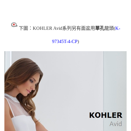
下圖：KOHLER Avid系列另有面盆用
單孔
龍頭(
K-
97345T-4-CP
)