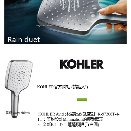
KOHLER官方網站
(請點入!)
KOHLER Avid 沐浴龍頭(鈦空銀) K-97368T-4-
TT：簡約設計Minimalism的極致體現
全新Rain Duet蓮蓬頭把手(左圖)