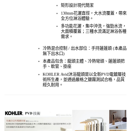
矩形設計現代簡潔
130mm花灑直徑，大水流覆蓋，帶來
全方位淋浴體驗。
多功能花灑，集中沖洗，強勁水流，
大面積覆蓋；三種水流滿足淋浴各種
需求。
冷熱混合控制 /
出水部位：手持蓮蓬頭
(本產品
無下出水口)
本產品包含：龍頭主體、冷熱彎頭、蓮蓬頭把
手、軟管、掛座
KOHLER Avid沐浴龍頭是以全新PVD電鍍層技
術所生產，並通過嚴格之鹽霧測試合格，品質
經久耐用。