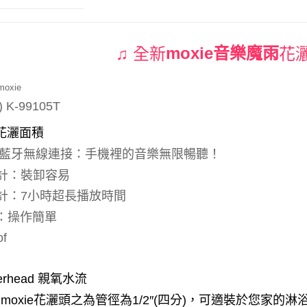
♫
全新
moxie
音樂魔雨
花
moxie
″) K-99105T
花灑面積
藍牙無線連接：手機裡的音樂無限暢聽！
計：裝卸容易
計：
7
小時超長播放時間
：操作簡單
of
erhead
親氧水流
moxie
花灑頭之為管徑為
1/2″(
四分
)
，可適裝於您家的淋