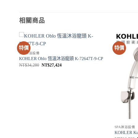
相關商品
特價
特價
SPA淋浴設備
361CH
KOHLER Oblo 恆溫沐浴龍頭 K-72647T-9-CP
原
目
NT$
34,280
NT$
27,424
始
前
價
價
格：
格：
NT$34,280。
NT$27,424。
SPA淋浴設備
KOHLER Ku