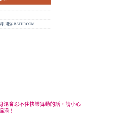
滑桿
,
衛浴 BATHROOM
身還會忍不住快樂舞動的話，請小心
濕滑！