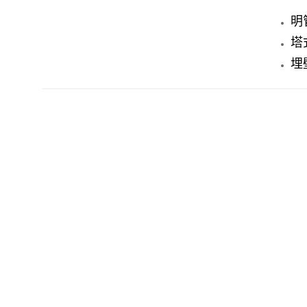
明
塔
埋