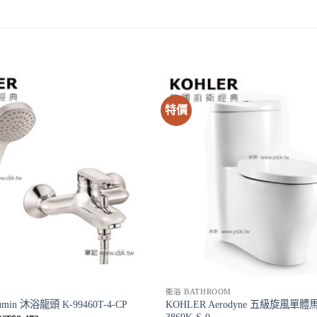
特價
衛浴 BATHROOM
KOHLER Aerodyne 五級旋風單體馬
min 沐浴龍頭 K-99460T-4-CP
3869K-S-0