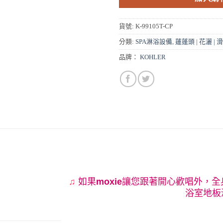
貨號:
K-99105T-CP
分類:
SPA淋浴設備
,
蓮蓬頭 | 花灑 | 
品牌：
KOHLER
♫
如果
moxie
讓您跟著開心歡唱外，全
浴室地板