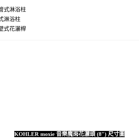
管式淋浴柱
式淋浴柱
壁式花灑桿
KOHLER moxie
音樂魔雨花灑頭
(8″)
尺寸圖