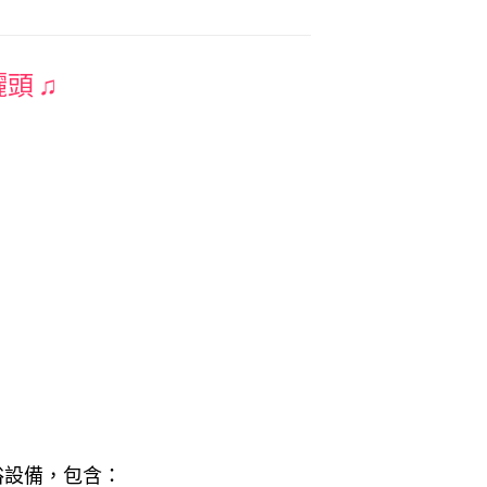
灑頭
♫
浴設備，包含：