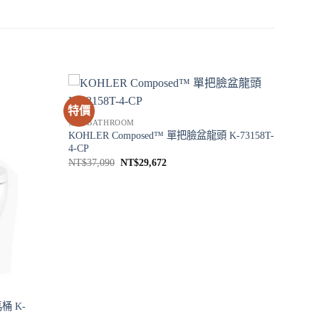
特價
衛浴 BATHROOM
KOHLER Composed™ 單把臉盆龍頭 K-73158T-
4-CP
原
目
NT$
37,090
NT$
29,672
始
前
價
價
格：
格：
NT$37,090。
NT$29,672。
桶 K-