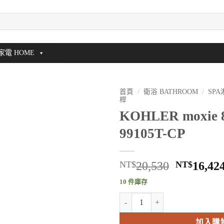
家電 HOME
首頁
/
衛浴 BATHROOM
/
SP
桿
KOHLER moxie
99105T-CP
原
NT$
20,530
NT$
16,42
始
10 件庫存
價
KOHLER moxie 8"花灑頭 K-991
格：
NT$20,5
加入購