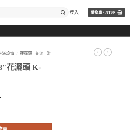
登入
購物車 /
NT$
0
A淋浴設備
/
蓮蓬頭 | 花灑 | 滑
 8″花灑頭 K-
目
4
前
價
05T-CP 數量
格：
30。
NT$16,424。
物車