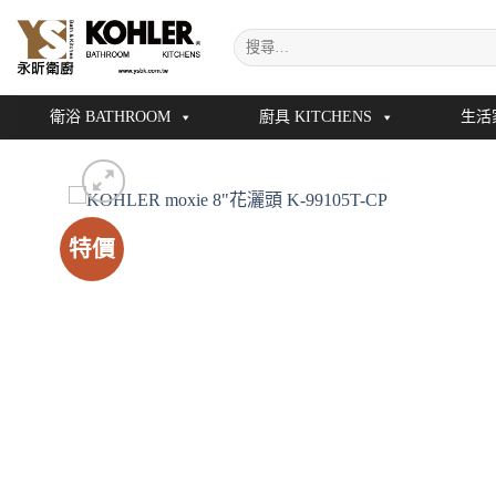
Skip
搜
to
尋
content
關
鍵
衛浴 BATHROOM
廚具 KITCHENS
生活
字:
特價