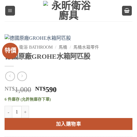
Skip
to
content
首頁
/
衛浴 BATHROOM
/
馬桶
/
馬桶水箱零件
特價
德國原廠GROHE水箱阿匹股
原
目
NT$
1,000
NT$
590
始
前
6 件庫存 (允許無庫存下單)
價
價
德國原廠GROHE水箱阿匹股 數量
格：
格：
NT$1,000。
NT$590。
加入購物車