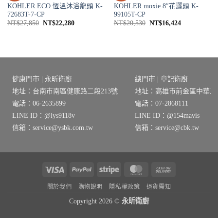
KOHLER ECO 恆溫沐浴龍頭 K-
KOHLER moxie 8″花灑頭 K-
72683T-7-CP
99105T-CP
原
目
原
目
NT$
27,850
NT$
22,280
NT$
20,530
NT$
16,424
始
前
始
前
價
價
價
價
格：
格：
格：
格：
NT$27,850。
NT$22,280。
NT$20,530。
NT$16,424
8。
健康門市 | 永昕衛廚
總門市 | 章記衛廚
地址：台南市南區健康路二段213號
地址：高雄市前金區中華三路
電話：06-2635899
電話：07-2868111
LINE ID：@lys9118v
LINE ID：@154mavis
信箱：service@ysbk.com.tw
信箱：service@cbk.tw
Visa
PayPal
Stripe
MasterCard
Cash
On
關於我們
購物說明
隱私權政策
退貨需知
Delivery
Copyright 2026 ©
永昕衛廚