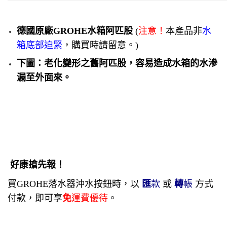
德國原廠GROHE水箱阿匹股
(
注意！
本產品非
水
箱底部迫緊
，購買時請留意。)
下圖：老化變形之舊阿匹股，容易造成水箱的水滲
漏至外面來。
好康搶先報！
買GROHE落水器沖水按鈕時，以
匯
款
或
轉
帳
方式
付款，
即可享
免
運費優待
。