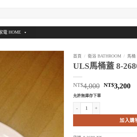
家電 HOME
首頁
/
衛浴 BATHROOM
/
馬桶
ULS馬桶蓋 8-268
原
NT$
4,000
NT$
3,200
始
允許無庫存下單
價
ULS馬桶蓋 8-2680-XX 數量
格：
NT$4,000
N
加入購