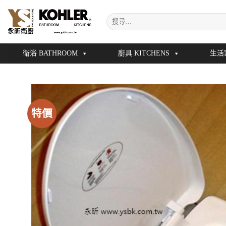
Skip
搜
to
尋
content
關
鍵
衛浴 BATHROOM
廚具 KITCHENS
生活
字:
特價