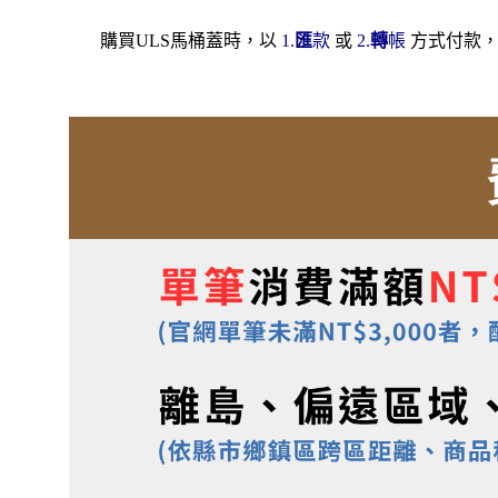
購買ULS馬桶蓋時，以
1.
匯
款
或
2.
轉
帳
方式付款