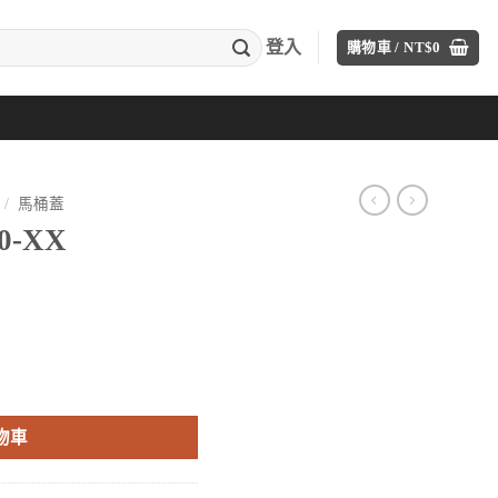
登入
購物車 /
NT$
0
/
馬桶蓋
0-XX
目
前
價
格：
。
T$3,200。
物車