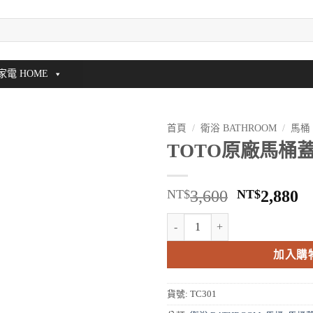
家電 HOME
首頁
/
衛浴 BATHROOM
/
馬桶
TOTO原廠馬桶蓋 
原
NT$
3,600
NT$
2,880
始
TOTO原廠馬桶蓋 TC301 數量
價
格：
加入購
NT$3,600
N
貨號:
TC301