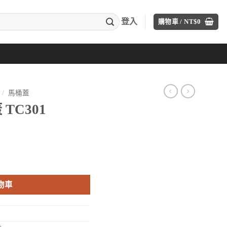
登入
購物車 /
NT$
0
/
馬桶蓋
TC301
目
前
價
格：
物車
。
T$2,880。