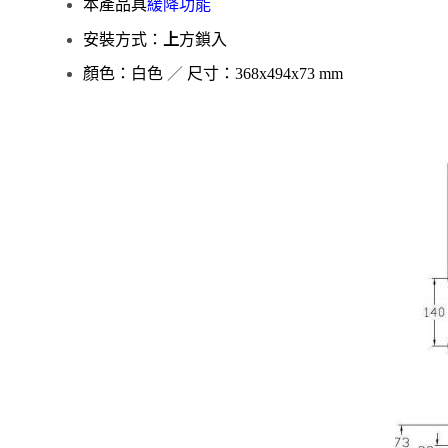
本產品具
緩降功能
安裝方式：
上
方鎖入
顏色：白色
／
尺寸：368x494x73 mm