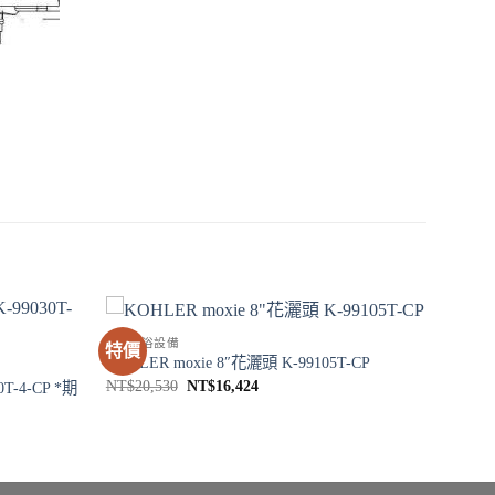
SPA淋浴設備
特價
KOHLER moxie 8″花灑頭 K-99105T-CP
原
目
NT$
20,530
NT$
16,424
T-4-CP *期
始
前
價
價
格：
格：
NT$20,530。
NT$16,424。
。