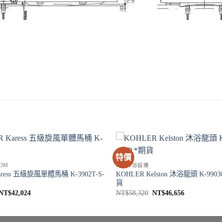
特價
OM
SPA淋浴設備
aress 五級旋風單體馬桶 K-3902T-S-
KOHLER Kelston 沐浴龍頭 K-99030
貨
原
目
原
目
NT$
42,024
NT$
58,320
NT$
46,656
始
前
始
前
價
價
價
價
格：
格：
格：
格：
NT$52,530。
NT$42,024。
NT$58,320。
NT$46,656