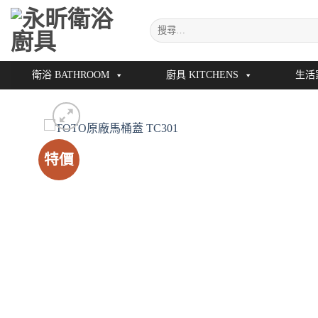
Skip
搜
to
尋
content
關
鍵
衛浴 BATHROOM
廚具 KITCHENS
生活
字:
特價