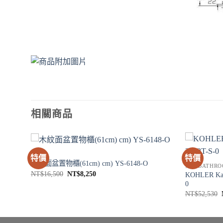
相關商品
浴櫃
特價
特價
木紋面盆置物櫃(61cm) cm) YS-6148-O
衛浴 BATHRO
原
目
NT$
16,500
NT$
8,250
KOHLER K
-9-CP
始
前
0
價
價
NT$
52,530
格：
格：
NT$16,500。
NT$8,250。