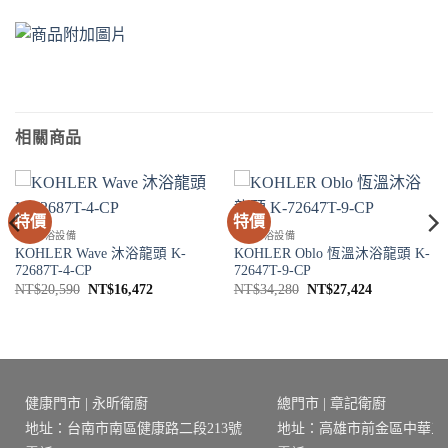
相關商品
特價
特價
SPA淋浴設備
SPA淋浴設備
KOHLER Wave 沐浴龍頭 K-
KOHLER Oblo 恆溫沐浴龍頭 K-
72687T-4-CP
72647T-9-CP
原
目
原
目
NT$
20,590
NT$
16,472
NT$
34,280
NT$
27,424
始
前
始
前
價
價
價
價
格：
格：
格：
格：
2。
NT$20,590。
NT$16,472。
NT$34,280。
NT$27,424
健康門市 | 永昕衛廚
總門市 | 章記衛廚
地址：台南市南區健康路二段213號
地址：高雄市前金區中華三路