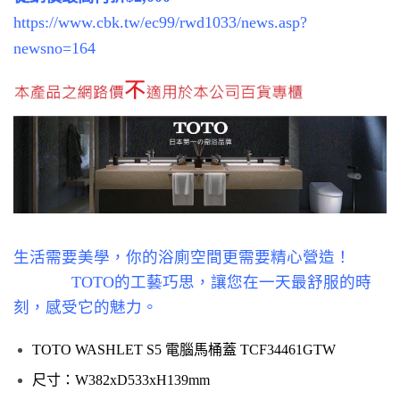
https://www.cbk.tw/ec99/rwd1033/news.asp?
newsno=164
生活需要美學，你的浴廁空間更需要精心營造！
TOTO的工藝巧思，讓您在一天最舒服的時
刻，感受它的魅力。
TOTO WASHLET S5 電腦馬桶蓋 TCF34461GTW
尺寸：W382xD533xH139mm