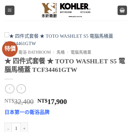
Skip
to
content
特價
首頁
/
衛浴 BATHROOM
/
馬桶
/
電腦馬桶蓋
★ 四件式套餐 ★ TOTO WASHLET S5 電
腦馬桶蓋 TCF34461GTW
原
目
NT$
32,400
NT$
17,900
始
前
日本第一の衛浴品牌
價
價
格：
格：
★ 四件式套餐 ★ TOTO WASHLET S5 電腦馬桶蓋 TCF34461GTW 
NT$32,400。
NT$17,900。