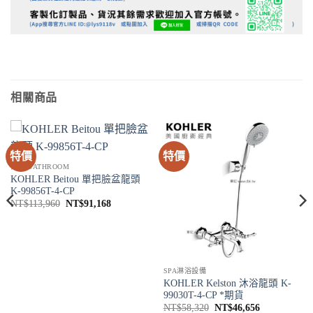
相關商品
特價
特價
衛浴 BATHROOM
KOHLER Beitou 單把臉盆龍頭
K-99856T-4-CP
原
目
NT$
113,960
NT$
91,168
始
前
價
價
格：
格：
NT$113,960。
NT$91,168。
SPA淋浴設備
KOHLER Kelston 沐浴龍頭 K-
99030T-4-CP *期貨
原
目
NT$
58,320
NT$
46,656