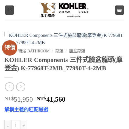
Skip
to
content
特價
首頁
/
衛浴 BATHROOM
/
龍頭
/
面盆龍頭
KOHLER Components 三件式臉盆龍頭(摩
登金) K-77968T-2MB_77990T-4-2MB
原
目
NT$
51,950
NT$
41,560
始
前
解構主義的匹配遊戲
價
價
格：
格：
KOHLER Components 三件式臉盆龍頭(摩登金) K-77968T-2MB_77990
NT$51,950。
NT$41,560。