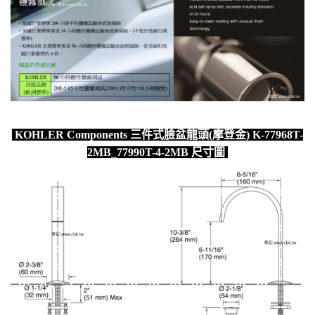
KOHLER Components 三件式臉盆龍頭(摩登金) K-77968T-
2MB_77990T-4-2MB 尺寸圖