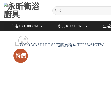
Skip
搜
to
尋
content
關
鍵
衛浴 BATHROOM
廚具 KITCHENS
生活
字:
特價