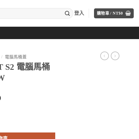
登入
購物車 /
NT$
0
/
電腦馬桶蓋
T S2 電腦馬桶
W
目
0
前
價
格：
TCF33461GTW 數量
00。
NT$20,800。
物車