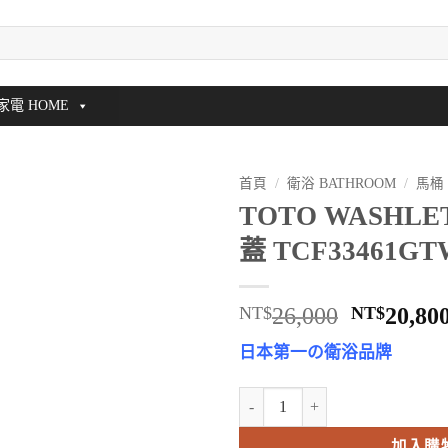
家電 HOME
首頁
/
衛浴 BATHROOM
/
馬桶
TOTO WASHLE
蓋 TCF33461GT
原
NT$
26,000
NT$
20,80
始
日本第一の衛浴品牌
價
格：
TOTO WASHLET S2 電腦馬桶蓋 
NT$26,0
加入購