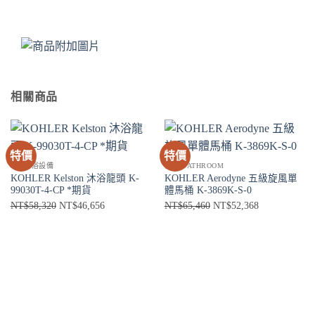
相關商品
特價
特價
SPA淋浴設備
衛浴 BATHROOM
KOHLER Kelston 沐浴龍頭 K-
KOHLER Aerodyne 五級旋風單
99030T-4-CP *期貨
體馬桶 K-3869K-S-0
原
目
原
目
NT$
58,320
NT$
46,656
NT$
65,460
NT$
52,368
始
前
始
前
價
價
價
價
格：
格：
格：
格：
NT$58,320。
NT$46,656。
NT$65,460。
NT$52,368。