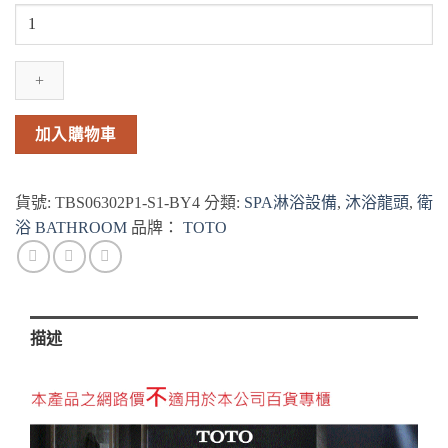
★
四
件
式
套
餐
加入購物車
★
TOTO
沐
貨號:
TBS06302P1-S1-BY4
分類:
SPA淋浴設備
,
沐浴龍頭
,
衛
浴
浴 BATHROOM
品牌：
TOTO
龍
頭
TBS06302P1-
S1
數
描述
量