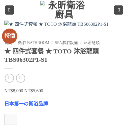
Skip
to
content
特價
首頁
/
衛浴 BATHROOM
/
SPA淋浴設備
/
沐浴龍頭
★ 四件式套餐 ★ TOTO 沐浴龍頭
TBS06302P1-S1
原
目
NT$
8,000
NT$
5,600
始
前
日本第一の衛浴品牌
價
價
格：
格：
NT$8,000。
NT$5,600。