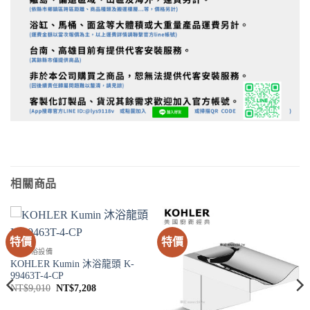
相關商品
特價
特價
SPA淋浴設備
KOHLER Kumin 沐浴龍頭 K-
99463T-4-CP
原
目
NT$
9,010
NT$
7,208
始
前
價
價