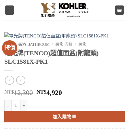
Skip
to
content
首頁
/
衛浴 BATHROOM
/
面盆⋅浴櫃
/
面盆
特價
電光牌(TENCO)超值面盆(附龍頭)
SLC1581X-PK1
原
目
NT$
12,300
NT$
4,920
始
前
電光牌(TENCO)超值面盆(附龍頭) SLC1581X-PK1 數量
價
價
格：
格：
加入購物車
NT$12,300。
NT$4,920。