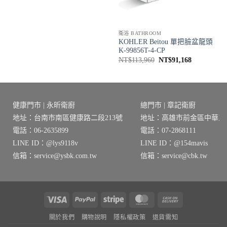
格：
格：
4。
NT$9,010。
NT$7,208。
衛浴 BATHROOM
KOHLER Beitou 單把臉盆龍頭
K-99856T-4-CP
原
目
NT$
113,960
NT$
91,168
始
前
價
價
格：
格：
NT$113,960。
NT$91,168
健康門市 | 永昕衛廚
總門市 | 章記衛廚
地址：台南市南區健康路二段213號
地址：高雄市前金區中華三路
電話：06-2635899
電話：07-2868111
LINE ID：@lys9118v
LINE ID：@154mavis
信箱：service@ysbk.com.tw
信箱：service@cbk.tw
Visa
PayPal
Stripe
MasterCard
Cash
On
關於我們
購物說明
隱私權政策
退貨需知
Delivery