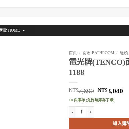
家電 HOME
首頁
/
衛浴 BATHROOM
/
龍頭
電光牌(TENCO)
1188
原
NT$
7,600
NT$
3,040
始
10 件庫存 (允許無庫存下單)
價
電光牌(TENCO)面盆龍頭 A-1188
格：
NT$7,600
N
加入購