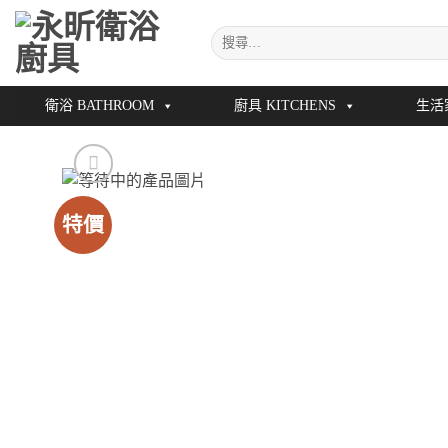
Skip
搜
to
尋
content
關
鍵
衛浴 BATHROOM
廚具 KITCHENS
生活
字:
特價