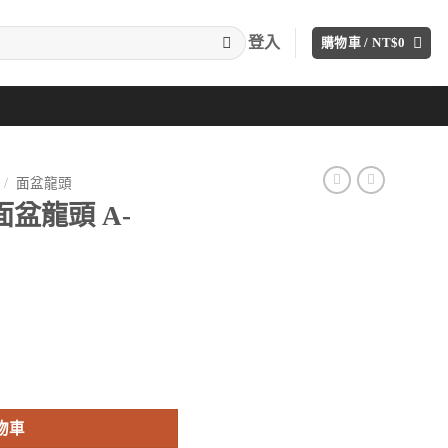
登入
購物車 /
NT$
0
/
面盆龍頭
面盆龍頭 A-
目
前
價
 數量
格：
。
T$3,040。
物車