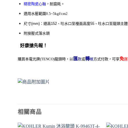
精密陶瓷心軸
，耐磨耗。
適用水壓範圍0.5~5kgf/cm
2
尺寸(mm)：總高152、吐水口至檯面高度55、吐水口至龍頭主體
附
按壓式落水頭
好康搶先報！
匯
轉
免
購買本電光牌(TENCO)龍頭時，以
款
或
帳
方式付款，
可享
運
相關商品