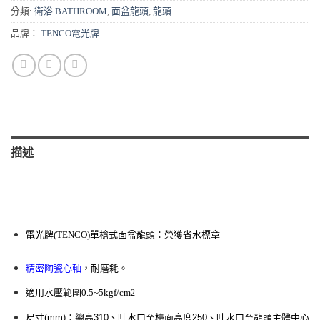
分類:
衛浴 BATHROOM
,
面盆龍頭
,
龍頭
品牌：
TENCO電光牌
描述
電光牌(TENCO)單槍式面盆龍頭：
榮獲省水標章
精密陶瓷心軸
，耐磨耗。
適用水壓範圍0.5~5kgf/cm
2
尺寸(mm)：總高310、吐水口至檯面高度250、吐水口至龍頭主體中心