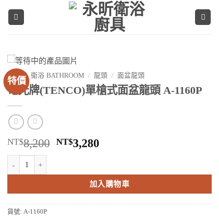
Skip
to
content
首頁
/
衛浴 BATHROOM
/
龍頭
/
面盆龍頭
特價
電光牌(TENCO)單槍式面盆龍頭 A-1160P
原
目
NT$
8,200
NT$
3,280
始
前
電光牌(TENCO)單槍式面盆龍頭 A-1160P 數量
價
價
格：
格：
加入購物車
NT$8,200。
NT$3,280。
貨號:
A-1160P