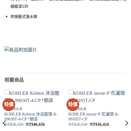
線縱深130
附按壓式落水頭
相關商品
特價
特價
SPA淋浴設備
SPA淋浴設備
KOHLER Kelston 沐浴龍頭 K-
KOHLER moxie 8″花灑頭 K-
99030T-4-CP *期貨
99105T-CP
原
目
原
目
NT$
58,320
NT$
46,656
NT$
20,530
NT$
16,424
始
前
始
前