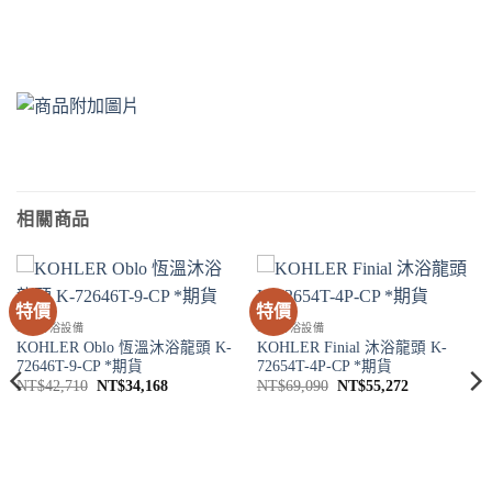
相關商品
特價
特價
SPA淋浴設備
SPA淋浴設備
KOHLER Oblo 恆溫沐浴龍頭 K-
KOHLER Finial 沐浴龍頭 K-
72646T-9-CP *期貨
72654T-4P-CP *期貨
原
目
原
目
NT$
42,710
NT$
34,168
NT$
69,090
NT$
55,272
始
前
始
前
價
價
價
價
格：
格：
格：
格：
8。
NT$42,710。
NT$34,168。
NT$69,090。
NT$55,272