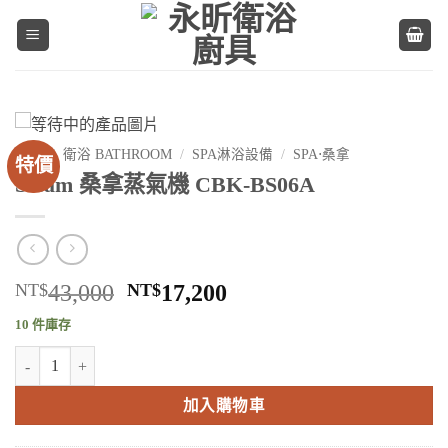
Skip
to
content
首頁
/
衛浴 BATHROOM
/
SPA淋浴設備
/
SPA⋅桑拿
特價
Steam 桑拿蒸氣機 CBK-BS06A
原
目
NT$
43,000
NT$
17,200
始
前
10 件庫存
價
價
Steam 桑拿蒸氣機 CBK-BS06A 數量
格：
格：
NT$43,000。
NT$17,200。
加入購物車