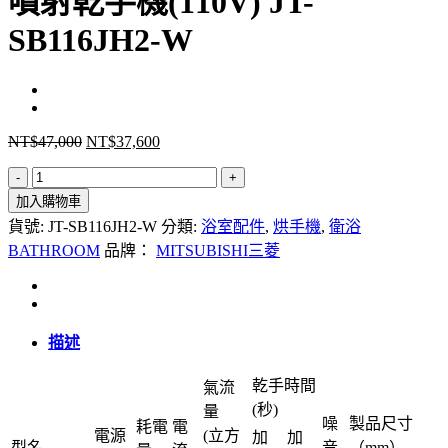
噴射乾手機(110V) JT-
SB116JH2-W
NT$
47,000
NT$
37,600
原
目
始
前
三
價
價
加入購物車
菱
格：
格：
(MITSUBISHI)
貨號:
JT-SB116JH2-W
分類:
浴室配件
,
烘手機
,
衛浴
NT$47,000。
NT$37,600。
溫
BATHROOM
品牌：
MITSUBISHI三菱
風
乾
燥
噴
描述
射
乾手時間
氣流
乾
(秒)
量
手
噪
製品尺寸
耗電
電
電源
(立方
機
加
加
型名
音
（mm）