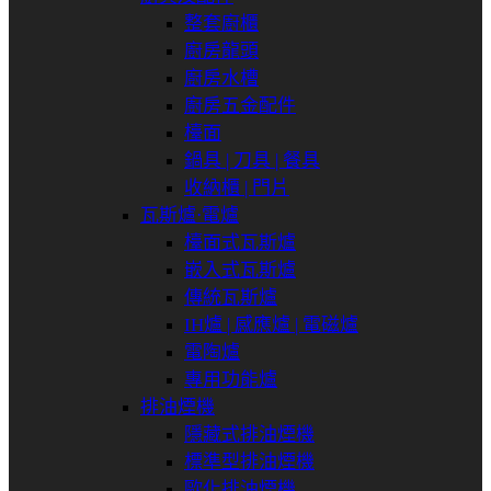
整套廚櫃
廚房龍頭
廚房水槽
廚房五金配件
檯面
鍋具 | 刀具 | 餐具
收納櫃 | 門片
瓦斯爐⋅電爐
檯面式瓦斯爐
嵌入式瓦斯爐
傳統瓦斯爐
IH爐 | 感應爐 | 電磁爐
電陶爐
專用功能爐
排油煙機
隱藏式排油煙機
標準型排油煙機
歐化排油煙機