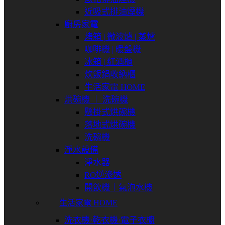
近吸式排油煙機
廚房家電
烤箱 | 微波爐 | 蒸爐
咖啡機 | 暖盤機
冰箱 | 紅酒櫃
炊飯鍋收納櫃
生活家電 HOME
烘碗機 ｜ 洗碗機
懸掛式烘碗機
落地式烘碗機
洗碗機
淨水設備
淨水器
RO逆滲透
開飲機｜氣泡水機
生活家電 HOME
洗衣機⋅乾衣機⋅電子衣櫥