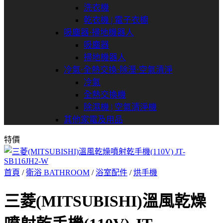
洗衣機
乾衣機 | 電子衣櫥
吸塵器⋅掃地機器人
吸塵器
掃地機器人
冷氣⋅全熱交換⋅除溼⋅空氣清淨
冷氣
全熱交換機
除濕機 | 空氣清淨機
其他家電及用品
特價
首頁
/
衛浴 BATHROOM
/
浴室配件
/
烘手機
三菱(MITSUBISHI)溫風乾燥