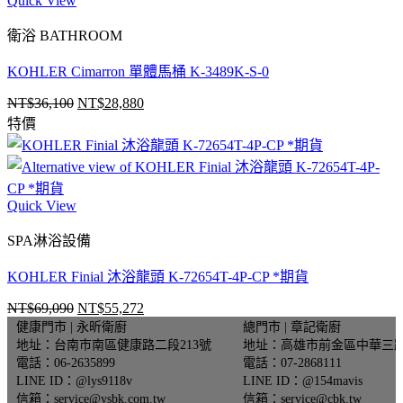
Quick View
格：
格：
NT$34,280。
NT$27,424。
衛浴 BATHROOM
KOHLER Cimarron 單體馬桶 K-3489K-S-0
NT$
36,100
NT$
28,880
原
目
特價
始
前
價
價
格：
格：
NT$36,100。
NT$28,880。
Quick View
SPA淋浴設備
KOHLER Finial 沐浴龍頭 K-72654T-4P-CP *期貨
NT$
69,090
NT$
55,272
原
目
健康門市 | 永昕衛廚
總門市 | 章記衛廚
始
前
地址：台南市南區健康路二段213號
地址：高雄市前金區中華三路
價
價
電話：06-2635899
電話：07-2868111
格：
格：
LINE ID：@lys9118v
LINE ID：@154mavis
NT$69,090。
NT$55,272。
信箱：service@ysbk.com.tw
信箱：service@cbk.tw