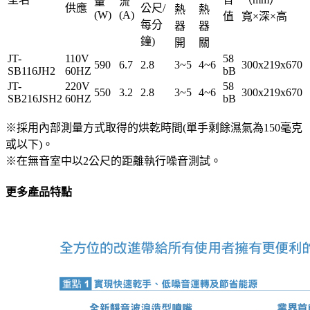
量
流
(110V)
供應
公尺/
熱
熱
(W)
(A)
值
寬×深×高
JT-
每分
器
器
SB116JH2-
鐘)
開
關
W
JT-
110V
58
數
590
6.7
2.8
3~5
4~6
300x219x670
SB116JH2
60HZ
bB
量
JT-
220V
58
550
3.2
2.8
3~5
4~6
300x219x670
SB216JSH2
60HZ
bB
※採用內部測量方式取得的烘乾時間(單手剩餘濕氣為150毫克
或以下)。
※在無音室中以2公尺的距離執行噪音測試。
更多產品特點