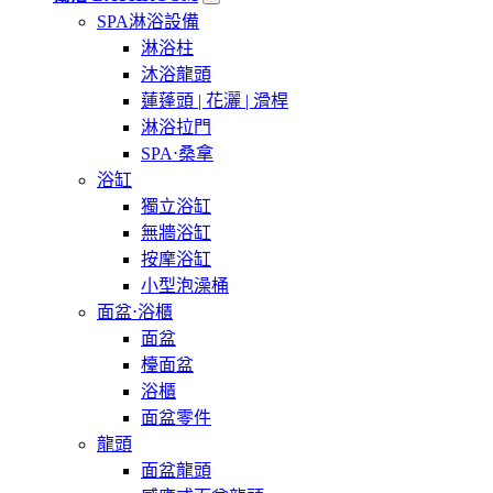
關
SPA淋浴設備
鍵
淋浴柱
字:
沐浴龍頭
蓮蓬頭 | 花灑 | 滑桿
淋浴拉門
SPA⋅桑拿
浴缸
獨立浴缸
無牆浴缸
按摩浴缸
小型泡澡桶
面盆⋅浴櫃
面盆
檯面盆
浴櫃
面盆零件
龍頭
面盆龍頭