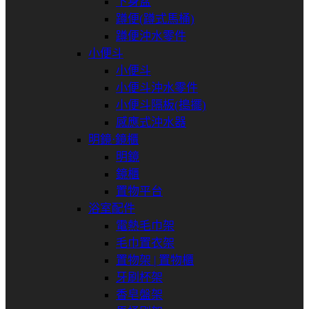
下身盆
蹲便(蹲式馬桶)
蹲便沖水零件
小便斗
小便斗
小便斗沖水零件
小便斗隔板(搗擺)
感應式沖水器
明鏡⋅鏡櫃
明鏡
鏡櫃
置物平台
浴室配件
電熱毛巾架
毛巾置衣架
置物架 | 置物櫃
牙刷杯架
香皂盤架