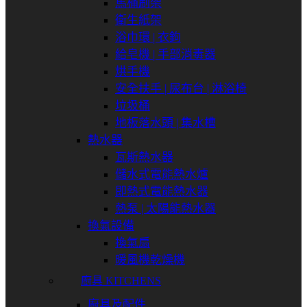
馬桶刷架
衛生紙架
浴巾環 | 衣鉤
給皂機 | 手部消毒器
烘手機
安全扶手 | 尿布台 | 淋浴椅
垃圾桶
地板落水頭 | 集水槽
熱水器
瓦斯熱水器
儲水式電能熱水爐
即熱式電能熱水器
熱泵 | 太陽能熱水器
換氣設備
換氣扇
暖風機乾燥機
廚具 KITCHENS
廚具及配件