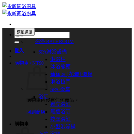
Skip
to
content
選單
選單
搜
衛浴 BATHROOM
尋
關
登入
SPA淋浴設備
鍵
淋浴柱
購物車 /
NT$
0
字:
沐浴龍頭
蓮蓬頭 | 花灑 | 滑桿
淋浴拉門
SPA⋅桑拿
浴缸
購物車內沒有任何商品。
獨立浴缸
無牆浴缸
回到商店
按摩浴缸
購物車
小型泡澡桶