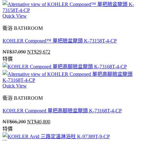
圍：
NT$22,860
Quick View
到
NT$25,860
衛浴 BATHROOM
KOHLER Composed™ 單把臉盆龍頭 K-73158T-4-CP
NT$
37,090
NT$
29,672
原
目
特價
始
前
價
價
格：
格：
NT$37,090。
NT$29,672。
Quick View
衛浴 BATHROOM
KOHLER Composed 單把高腳臉盆龍頭 K-73168T-4-CP
NT$
66,200
NT$
40,800
原
目
特價
始
前
價
價