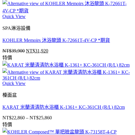
Quick View
SPA淋浴設備
KOHLER Memoirs 沐浴龍頭 K-72661T-4V-CP *期貨
NT$
39,900
NT$
31,920
原
目
特價
始
前
價
價
格：
格：
NT$39,900。
NT$31,920。
Quick View
檯面盆
KARAT 米蘭清清防水浴櫃 K-1361+ KC-361CH (R/L) 82cm
NT$
22,860
–
NT$
25,860
價
特價
格
範