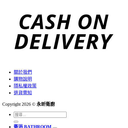
C
D
關於我們
購物說明
隱私權政策
退貨需知
Copyright 2026 ©
永昕衛廚
搜
尋
衛浴 BATHROOM