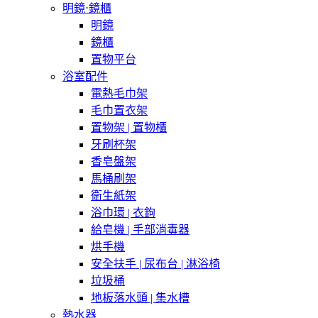
明鏡⋅鏡櫃
明鏡
鏡櫃
置物平台
浴室配件
電熱毛巾架
毛巾置衣架
置物架 | 置物櫃
牙刷杯架
香皂盤架
馬桶刷架
衛生紙架
浴巾環 | 衣鉤
給皂機 | 手部消毒器
烘手機
安全扶手 | 尿布台 | 淋浴椅
垃圾桶
地板落水頭 | 集水槽
熱水器