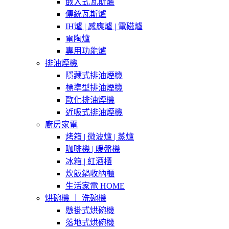
嵌入式瓦斯爐
傳統瓦斯爐
IH爐 | 感應爐 | 電磁爐
電陶爐
專用功能爐
排油煙機
隱藏式排油煙機
標準型排油煙機
歐化排油煙機
近吸式排油煙機
廚房家電
烤箱 | 微波爐 | 蒸爐
咖啡機 | 暖盤機
冰箱 | 紅酒櫃
炊飯鍋收納櫃
生活家電 HOME
烘碗機 ｜ 洗碗機
懸掛式烘碗機
落地式烘碗機