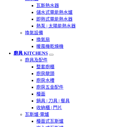
瓦斯熱水器
儲水式電能熱水爐
即熱式電能熱水器
熱泵 | 太陽能熱水器
換氣設備
換氣扇
暖風機乾燥機
廚具 KITCHENS
廚具及配件
整套廚櫃
廚房龍頭
廚房水槽
廚房五金配件
檯面
鍋具 | 刀具 | 餐具
收納櫃 | 門片
瓦斯爐⋅電爐
檯面式瓦斯爐