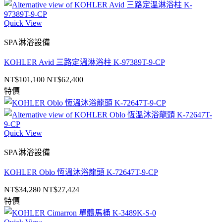
格：
格：
NT$66,200。
NT$40,800。
Quick View
SPA淋浴設備
KOHLER Avid 三路定溫淋浴柱 K-97389T-9-CP
NT$
101,100
NT$
62,400
原
目
特價
始
前
價
價
格：
格：
NT$101,100。
NT$62,400。
Quick View
SPA淋浴設備
KOHLER Oblo 恆溫沐浴龍頭 K-72647T-9-CP
NT$
34,280
NT$
27,424
原
目
特價
始
前
價
價