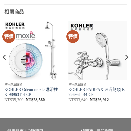
相關商品
特價
特價
SPA淋浴設備
SPA淋浴設備
KOHLER Odeon moxie 淋浴柱
KOHLER FAIRFAX 沐浴龍頭 K-
K-98963T-4-CP
72695T-B4-CP
原
目
原
目
NT$
35,700
NT$
28,560
NT$
33,640
NT$
26,912
始
前
始
前
價
價
價
價
格：
格：
格：
格：
8。
NT$35,700。
NT$28,560。
NT$33,640。
NT$26,912