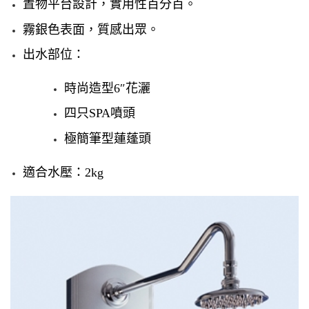
置物平台設計，實用性百分百。
霧銀色表面，質感出眾。
出水部位：
時尚造型6″花灑
四只SPA噴頭
極簡筆型蓮蓬頭
適合水壓：2kg