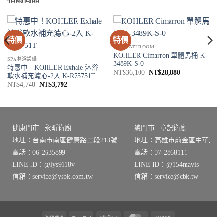
特價
特價
衛浴 BATHROOM
KOHLER Cimarron 單體馬桶 K-
SPA淋浴設備
3489K-S-0
特惠中！KOHLER Exhale 沐浴
原
目
NT$
36,100
NT$
28,880
軟水補充濾心-2入 K-R75751T
始
前
原
目
NT$
4,740
NT$
3,792
價
價
始
前
格：
格：
價
價
00。
NT$36,100。
NT$28,880
格：
格：
NT$4,740。
NT$3,792。
健康門市 | 永昕衛廚
總門市 | 章記衛廚
地址：台南市南區健康路二段213號
地址：高雄市前金區中華三路
電話：06-2635899
電話：07-2868111
LINE ID：@lys9118v
LINE ID：@154mavis
信箱：service@ysbk.com.tw
信箱：service@cbk.tw