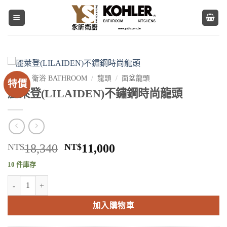
Skip
to
content
首頁
/
衛浴 BATHROOM
/
龍頭
/
面盆龍頭
特價
麗萊登(LILAIDEN)不鏽鋼時尚龍頭
原
目
NT$
18,340
NT$
11,000
始
前
10 件庫存
價
價
麗萊登(LILAIDEN)不鏽鋼時尚龍頭 數量
格：
格：
NT$18,340。
NT$11,000。
加入購物車