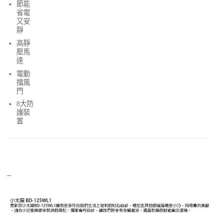
節能
省電
又安
靜
高靜
壓馬
達
電動
擋風
門
8大防
護裝
置
–