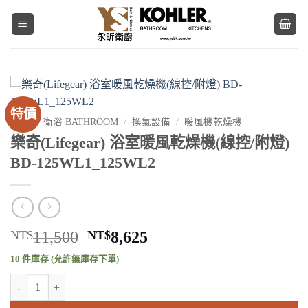
Skip
to
content
特價
首頁
/
衛浴 BATHROOM
/
換氣設備
/
暖風機乾燥機
樂奇(Lifegear) 浴室暖風乾燥機(線控/附燈)
BD-125WL1_125WL2
原
目
NT$
11,500
NT$
8,625
始
前
10 件庫存 (允許無庫存下單)
價
價
樂奇(Lifegear) 浴室暖風乾燥機(線控/附燈) BD-125WL1_125WL2 數量
格：
格：
NT$11,500。
NT$8,625。