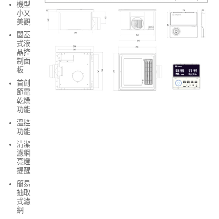
機型
小又
美觀
闔蓋
式液
晶控
制面
板
首創
節電
乾燥
功能
溫控
功能
清潔
濾網
亮燈
提醒
簡易
抽取
式濾
網