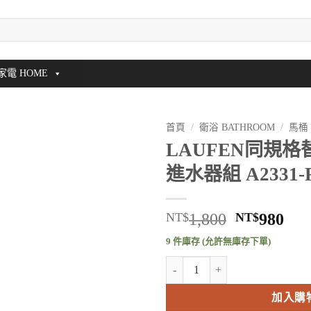
家電 HOME
首頁
/
衛浴 BATHROOM
/
馬桶
LAUFEN同規格替
進水器組 A2331-
原
目
NT$
1,800
NT$
980
始
前
9 件庫存 (允許無庫存下單)
價
價
LAUFEN同規格替代品 - R&T進水器
格：
格
NT$1,800
NT
加入購