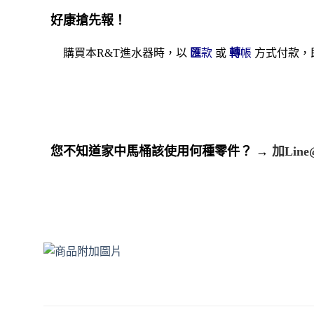
好康搶先報！
購買本R&T進水器時，以
匯
款
或
轉
帳
方式付款，
您不知道家中馬桶該使用何種零件？
→
加Line