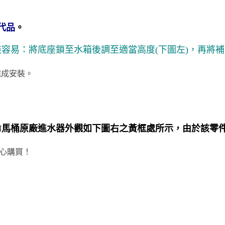
代品
。
裝容易：將底座鎖至水箱後調至適當高度(下圖左)，再將
完成安裝。
EN馬桶原廠進水器外觀如下圖右之黃框處所示
，由於該零
心購買！