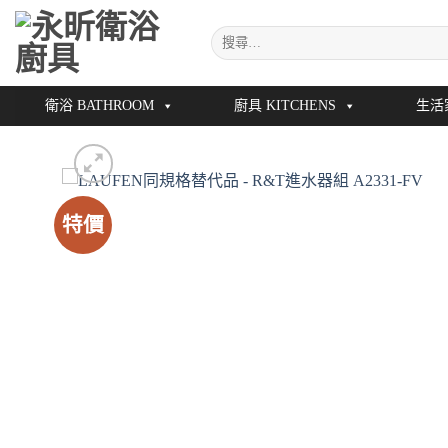
Skip
搜
to
尋
content
關
鍵
衛浴 BATHROOM
廚具 KITCHENS
生活
字:
特價