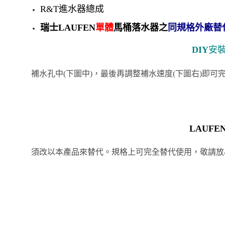
R
&T進水器總成
瑞士LAUFEN
單體
馬桶
落水器之
同規格外廠替
DIY
安
補水孔中(下圖中)，最後再調整補水速度(下圖右)即可
LAUF
須改以本產品來替代。規格上可完全替代使用，敬請放