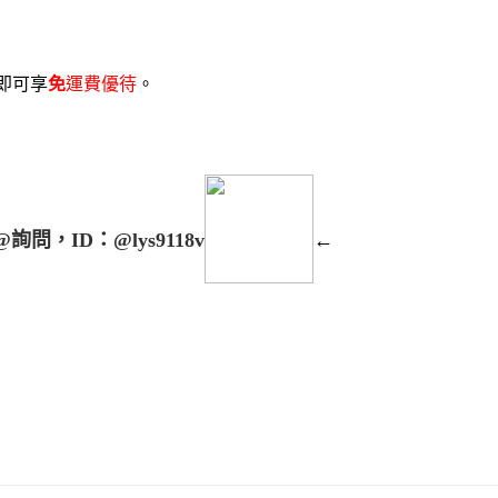
即可享
免
運費優待
。
@詢問，ID：@lys9118v
←