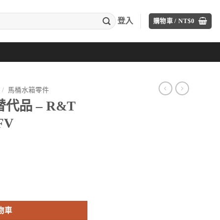
登入
購物車 /
NT$
0
/
馬桶水箱零件
代品 – R&T
FV
組 A2331-FV 數量
：
。
$980。
物車