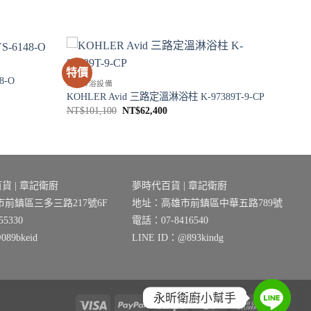
特價
8-O
SPA淋浴設備
KOHLER Avid 三路定溫淋浴柱 K-97389T-9-CP
原
目
NT$
101,100
NT$
62,400
始
前
價
價
格：
格：
NT$101,100。
NT$62,400。
貨 | 章記衛廚
夢時代百貨 | 章記衛廚
前鎮區三多三路217號6F
地址：高雄市前鎮區中華五路789號
5330
電話：07-8416540
89bkeid
LINE ID：@893kindg
永昕衛廚小幫手
Visa
PayPal
Stripe
MasterCard
Cash