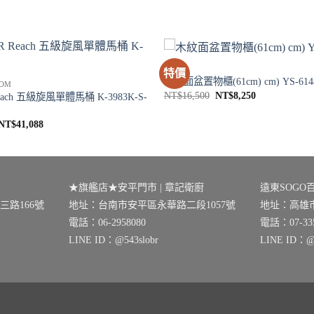
浴櫃
特價
木紋面盆置物櫃(61cm) cm) YS-614
OM
原
目
NT$
16,500
NT$
8,250
each 五級旋風單體馬桶 K-3983K-S-
始
前
價
價
原
目
NT$
41,088
格：
格：
始
前
NT$16,500。
NT$8,250。
價
價
格：
格：
NT$51,360。
NT$41,088。
★旗艦店★安平門市 | 章記衛廚
遠東SOGO百
路166號
地址：台南市安平區永華路二段1057號
地址：高雄市
電話：06-2958080
電話：07-335
LINE ID：@543slobr
LINE ID：@0