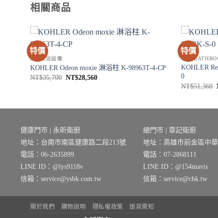
相關商品
特價
特價
SPA淋浴設備
衛浴 BATHRO
KOHLER R
-4-CP
KOHLER Odeon moxie 淋浴柱 K-98963T-4-CP
0
原
目
NT$
35,700
NT$
28,560
始
前
NT$
51,360
價
價
格：
格：
NT$35,700。
NT$28,560。
健康門市 | 永昕衛廚
總門市 | 章記衛廚
地址：台南市南區健康路二段213號
地址：高雄市前金區中華三
電話：06-2635899
電話：07-2868111
LINE ID：@lys9118v
LINE ID：@154mavis
信箱：service@ysbk.com.tw
信箱：service@cbk.tw
關於我們
購物說明
隱私權政策
退貨需知