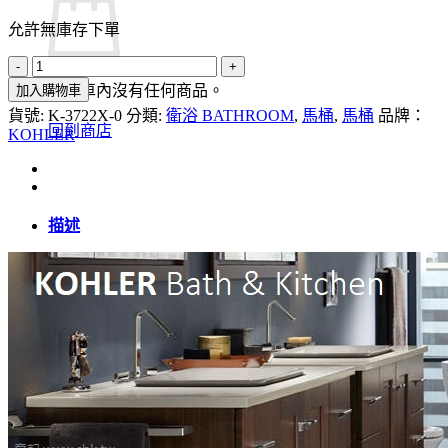
始
前
允許無庫存下單
價
價
KOHLER
格：
格：
San
NT$72,540。
NT$58,032。
購物車內沒有任何商品。
加入購物車
Raphael
貨號:
K-3722X-0
分類:
衛浴 BATHROOM
,
馬桶
,
馬桶
品牌：
五
回到商店
KOHLER
級
旋
風
單
描述
體
馬
桶
K-
3722X-
0
數
量