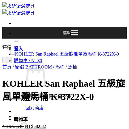
Skip
to
content
選單
搜
尋
特價
關
登入
鍵
購物車 /
NT$
0
字:
首頁
/
衛浴 BATHROOM
/
馬桶
/
馬桶
KOHLER San Raphael 五級旋
風單體馬桶 K-3722X-0
購物車內沒有任何商品。
回到商店
購物車
NT$
72,540
NT$
58,032
原
目