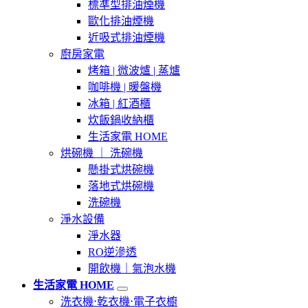
標準型排油煙機
歐化排油煙機
近吸式排油煙機
廚房家電
烤箱 | 微波爐 | 蒸爐
咖啡機 | 暖盤機
冰箱 | 紅酒櫃
炊飯鍋收納櫃
生活家電 HOME
烘碗機 ｜ 洗碗機
懸掛式烘碗機
落地式烘碗機
洗碗機
淨水設備
淨水器
RO逆滲透
開飲機｜氣泡水機
生活家電 HOME
洗衣機⋅乾衣機⋅電子衣櫥