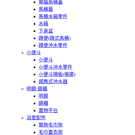
電腦馬桶蓋
馬桶蓋
馬桶水箱零件
水箱
下身盆
蹲便(蹲式馬桶)
蹲便沖水零件
小便斗
小便斗
小便斗沖水零件
小便斗隔板(搗擺)
感應式沖水器
明鏡⋅鏡櫃
明鏡
鏡櫃
置物平台
浴室配件
電熱毛巾架
毛巾置衣架