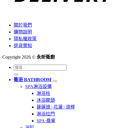
關於我們
購物說明
隱私權政策
退貨需知
Copyright 2026 ©
永昕衛廚
搜
尋
衛浴 BATHROOM
關
SPA淋浴設備
鍵
淋浴柱
字:
沐浴龍頭
蓮蓬頭 | 花灑 | 滑桿
淋浴拉門
SPA⋅桑拿
浴缸