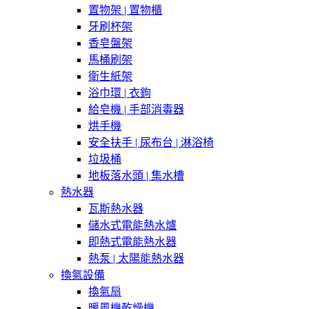
置物架 | 置物櫃
牙刷杯架
香皂盤架
馬桶刷架
衛生紙架
浴巾環 | 衣鉤
給皂機 | 手部消毒器
烘手機
安全扶手 | 尿布台 | 淋浴椅
垃圾桶
地板落水頭 | 集水槽
熱水器
瓦斯熱水器
儲水式電能熱水爐
即熱式電能熱水器
熱泵 | 太陽能熱水器
換氣設備
換氣扇
暖風機乾燥機