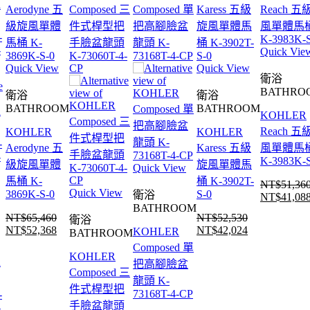
Quick Vie
Quick View
Quick View
衛浴
BATHRO
衛浴
衛浴
BATHROOM
BATHROOM
KOHLER
Reach 五
KOHLER
KOHLER
Aerodyne 五
Karess 五級
風單體馬
K-3983K-
級旋風單體
旋風單體馬
Quick View
馬桶 K-
桶 K-3902T-
NT$
51,36
Quick View
3869K-S-0
S-0
衛浴
NT$
41,08
原
BATHROOM
始
NT$
65,460
NT$
52,530
衛浴
NT$
52,368
NT$
42,024
KOHLER
原
目
BATHROOM
原
目
價
Composed 單
始
前
始
前
格：
KOHLER
R
把高腳臉盆
價
價
價
價
NT$51,36
Composed 三
龍頭 K-
格：
格：
格：
格：
件式桿型把
73168T-4-CP
-
NT$65,460。
NT$52,368。
NT$52,530。
NT$42,024。
手臉盆龍頭
-