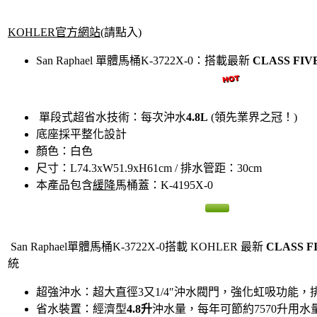
KOHLER官方網站
(請點入)
San Raphael 單體馬桶K-3722X-0：搭載最新
CLASS FI
單段式超省水技術：每次沖水
4.8L
(領先業界之冠！)
底座採平整化設計
顏色：白色
尺寸：L74.3xW51.9xH61cm / 排水管距：30cm
本產品包含
緩降
馬桶蓋：
K-4195X-0
San Raphael單體馬桶K-3722X-0搭載 KOHLER 最新
CLASS 
統
超強沖水：超大直徑3又1/4″沖水閥門，強化虹吸功能，
省水裝置：經濟型
4.8升
沖水量，每年可節約7570升用水