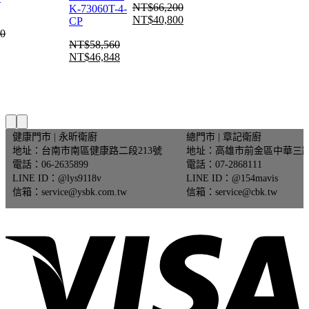
NT$
66,200
K-73060T-4-
NT$
40,800
CP
原
目
90
始
前
NT$
58,560
目
價
價
NT$
46,848
原
目
前
格：
格：
始
前
價
NT$66,200。
NT$40,800。
價
價
格：
20。
格：
格：
90。
NT$8,472。
NT$58,560。
NT$46,848。
健康門市 | 永昕衛廚
總門市 | 章記衛廚
地址：台南市南區健康路二段213號
地址：高雄市前金區中華三路
電話：06-2635899
電話：07-2868111
LINE ID：@lys9118v
LINE ID：@154mavis
信箱：service@ysbk.com.tw
信箱：service@cbk.tw
V