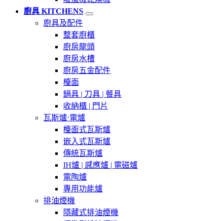
廚具 KITCHENS
廚具及配件
整套廚櫃
廚房龍頭
廚房水槽
廚房五金配件
檯面
鍋具 | 刀具 | 餐具
收納櫃 | 門片
瓦斯爐⋅電爐
檯面式瓦斯爐
嵌入式瓦斯爐
傳統瓦斯爐
IH爐 | 感應爐 | 電磁爐
電陶爐
專用功能爐
排油煙機
隱藏式排油煙機