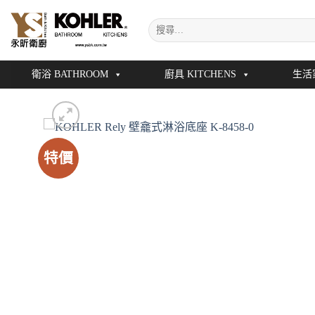
Skip
搜
to
尋
content
關
鍵
衛浴 BATHROOM
廚具 KITCHENS
生活
字:
特價