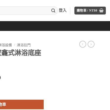
登入
購物車 /
NT$
0
A淋浴設備
/
淋浴拉門
y 壁龕式淋浴底座
目
0
前
價
8458-0 數量
格：
00。
NT$31,600。
物車