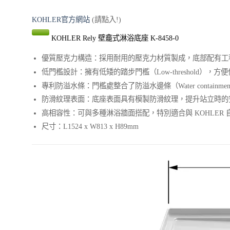
KOHLER官方網站
(請點入!)
KOHLER Rely 壁龕式淋浴底座 K-8458-0
優質壓克力構造：採用耐用的壓克力材質製成，底部配有工
低門檻設計：擁有低矮的踏步門檻（Low-threshold），
專利防溢水條：門檻處整合了防溢水邊條（Water contain
防滑紋理表面：底座表面具有模製防滑紋理，提升站立時的
高相容性：可與多種淋浴牆面搭配，特別適合與 KOHLER 自家的
尺寸：L1524 x W813 x H89mm