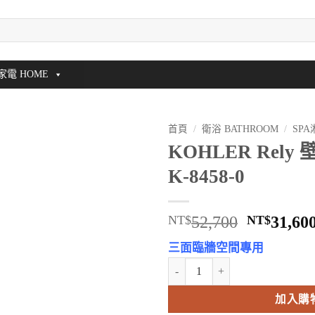
家電 HOME
首頁
/
衛浴 BATHROOM
/
SP
KOHLER Rel
K-8458-0
原
NT$
52,700
NT$
31,60
始
三面臨牆空間專用
價
KOHLER Rely 壁龕式淋浴底座 K-
格：
NT$52,7
加入購