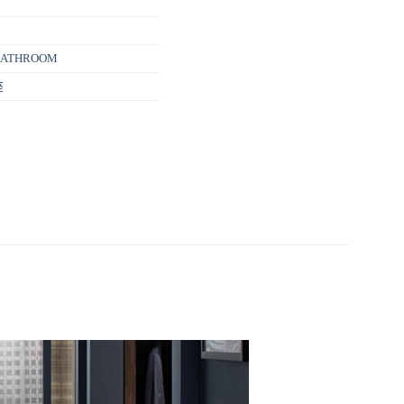
ATHROOM
座