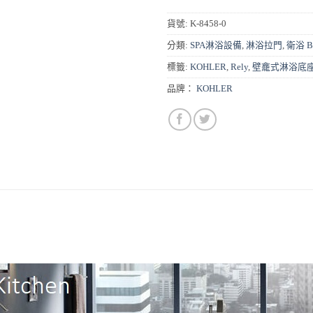
貨號:
K-8458-0
分類:
SPA淋浴設備
,
淋浴拉門
,
衛浴 B
標籤:
KOHLER
,
Rely
,
壁龕式淋浴底
品牌：
KOHLER