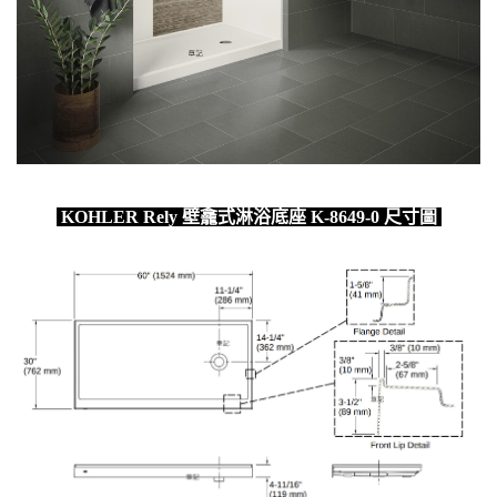
KOHLER Rely 壁龕式淋浴底座 K-8649-0 尺寸圖