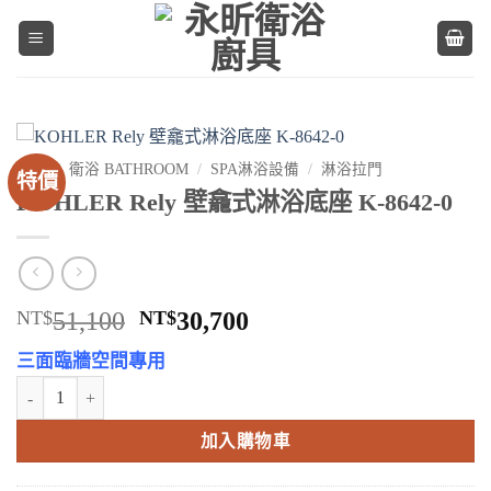
Skip
to
content
首頁
/
衛浴 BATHROOM
/
SPA淋浴設備
/
淋浴拉門
特價
KOHLER Rely 壁龕式淋浴底座 K-8642-0
原
目
NT$
51,100
NT$
30,700
始
前
三面臨牆空間專用
價
價
KOHLER Rely 壁龕式淋浴底座 K-8642-0 數量
格：
格：
NT$51,100。
NT$30,700。
加入購物車