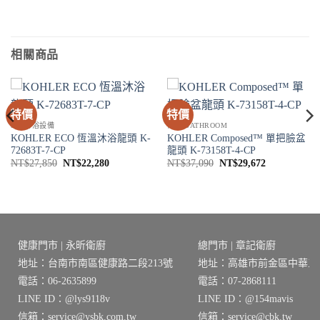
相關商品
特價
特價
SPA淋浴設備
衛浴 BATHROOM
KOHLER ECO 恆溫沐浴龍頭 K-
KOHLER Composed™ 單把臉盆
72683T-7-CP
龍頭 K-73158T-4-CP
原
目
原
目
NT$
27,850
NT$
22,280
NT$
37,090
NT$
29,672
始
前
始
前
價
價
價
價
格：
格：
格：
格：
2。
NT$27,850。
NT$22,280。
NT$37,090。
NT$29,672
健康門市 | 永昕衛廚
總門市 | 章記衛廚
地址：台南市南區健康路二段213號
地址：高雄市前金區中華三路
電話：06-2635899
電話：07-2868111
LINE ID：@lys9118v
LINE ID：@154mavis
信箱：service@ysbk.com.tw
信箱：service@cbk.tw