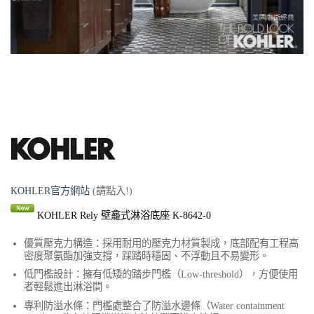
KOHLER官方網站
(請點入!)
KOHLER Rely 壁龕式淋浴底座 K-8642-0
優質壓克力構造：採用耐用的壓克力材質製成，底部配有工程高
密度聚氨酯加強支撐，踩踏時穩固、不浮動且不易變形。
低門檻設計：擁有低矮的踏步門檻（Low-threshold），方便使用
者輕鬆進出淋浴間。
專利防溢水條：門檻處整合了防溢水邊條（Water containment