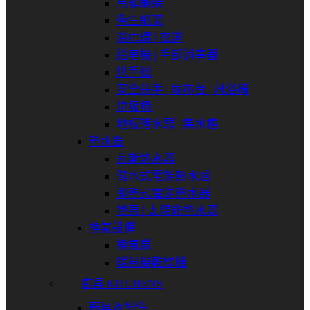
馬桶刷架
衛生紙架
浴巾環 | 衣鉤
給皂機 | 手部消毒器
烘手機
安全扶手 | 尿布台 | 淋浴椅
垃圾桶
地板落水頭 | 集水槽
熱水器
瓦斯熱水器
儲水式電能熱水爐
即熱式電能熱水器
熱泵 | 太陽能熱水器
換氣設備
換氣扇
暖風機乾燥機
廚具 KITCHENS
廚具及配件