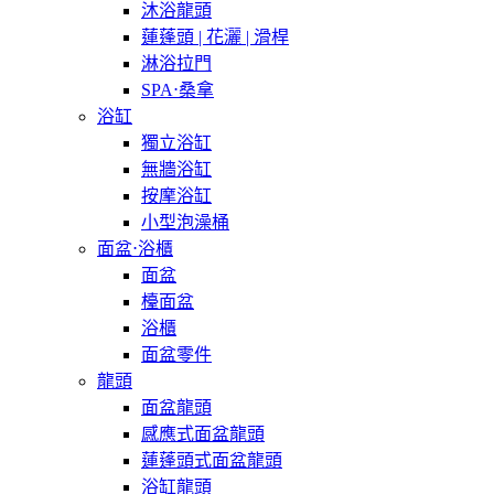
沐浴龍頭
蓮蓬頭 | 花灑 | 滑桿
淋浴拉門
SPA⋅桑拿
浴缸
獨立浴缸
無牆浴缸
按摩浴缸
小型泡澡桶
面盆⋅浴櫃
面盆
檯面盆
浴櫃
面盆零件
龍頭
面盆龍頭
感應式面盆龍頭
蓮蓬頭式面盆龍頭
浴缸龍頭