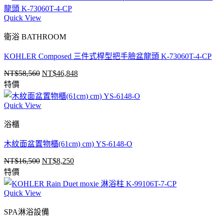
NT$58,320。
NT$46,656。
Quick View
衛浴 BATHROOM
KOHLER Composed 三件式桿型把手臉盆龍頭 K-73060T-4-CP
NT$
58,560
NT$
46,848
原
目
特價
始
前
價
價
Quick View
格：
格：
NT$58,560。
NT$46,848。
浴櫃
木紋面盆置物櫃(61cm) cm) YS-6148-O
NT$
16,500
NT$
8,250
原
目
特價
始
前
價
價
Quick View
格：
格：
NT$16,500。
NT$8,250。
SPA淋浴設備