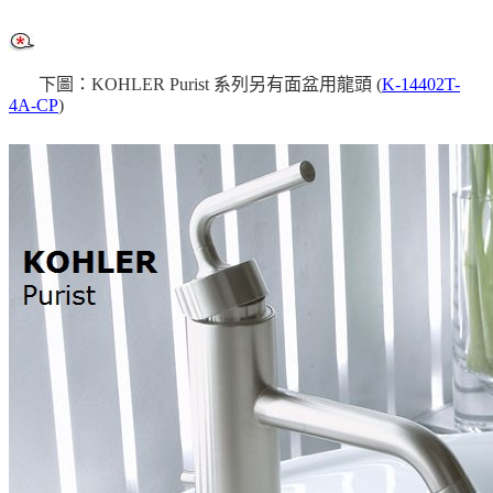
下圖：KOHLER Purist 系列另有面盆用龍頭 (
K-14402T-
4A-CP
)