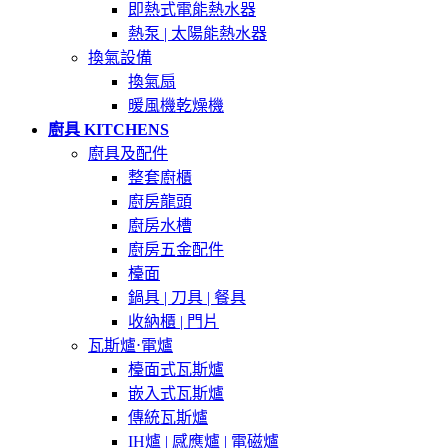
即熱式電能熱水器
熱泵 | 太陽能熱水器
換氣設備
換氣扇
暖風機乾燥機
廚具 KITCHENS
廚具及配件
整套廚櫃
廚房龍頭
廚房水槽
廚房五金配件
檯面
鍋具 | 刀具 | 餐具
收納櫃 | 門片
瓦斯爐⋅電爐
檯面式瓦斯爐
嵌入式瓦斯爐
傳統瓦斯爐
IH爐 | 感應爐 | 電磁爐