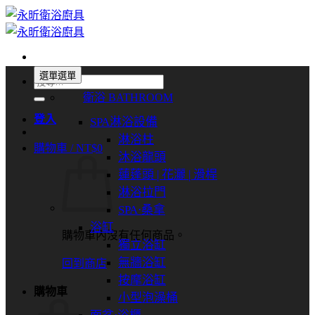
Skip
to
content
選單
選單
搜
衛浴 BATHROOM
尋
關
登入
SPA淋浴設備
鍵
淋浴柱
購物車 /
NT$
0
字:
沐浴龍頭
蓮蓬頭 | 花灑 | 滑桿
淋浴拉門
SPA⋅桑拿
浴缸
購物車內沒有任何商品。
獨立浴缸
無牆浴缸
回到商店
按摩浴缸
購物車
小型泡澡桶