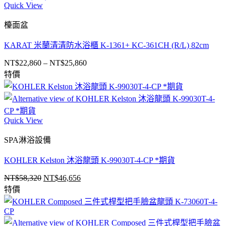
NT$9,010。
NT$7,208。
Quick View
檯面盆
KARAT 米蘭清清防水浴櫃 K-1361+ KC-361CH (R/L) 82cm
NT$
22,860
–
NT$
25,860
價
特價
格
範
圍：
NT$22,860
Quick View
到
NT$25,860
SPA淋浴設備
KOHLER Kelston 沐浴龍頭 K-99030T-4-CP *期貨
NT$
58,320
NT$
46,656
原
目
特價
始
前
價
價
格：
格：