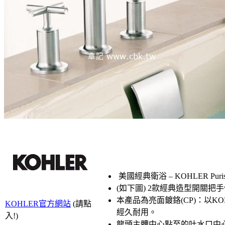
美國經典衛浴 – KOHLER Pur
(如下圖) 2款經典造型開關把
本產品為亮面鍍鉻(CP)：以
KOHLER官方網站
(請點
經久耐用。
入!)
龍頭主體中心點至的吐水口中心點