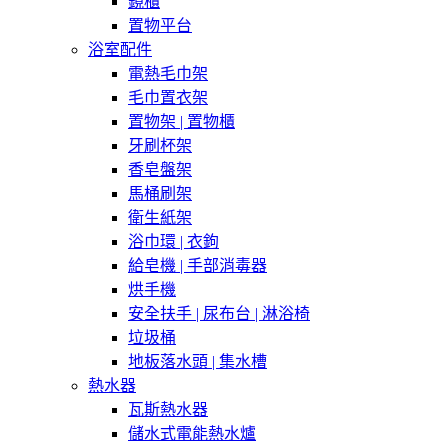
鏡櫃
置物平台
浴室配件
電熱毛巾架
毛巾置衣架
置物架 | 置物櫃
牙刷杯架
香皂盤架
馬桶刷架
衛生紙架
浴巾環 | 衣鉤
給皂機 | 手部消毒器
烘手機
安全扶手 | 尿布台 | 淋浴椅
垃圾桶
地板落水頭 | 集水槽
熱水器
瓦斯熱水器
儲水式電能熱水爐