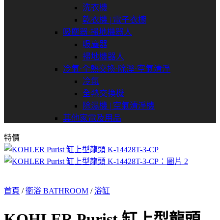
洗衣機
乾衣機 | 電子衣櫥
吸塵器⋅掃地機器人
吸塵器
掃地機器人
冷氣⋅全熱交換⋅除溼⋅空氣清淨
冷氣
全熱交換機
除濕機 | 空氣清淨機
其他家電及用品
特價
首頁
/
衛浴 BATHROOM
/
浴缸
KOHLER Purist 缸上型龍頭