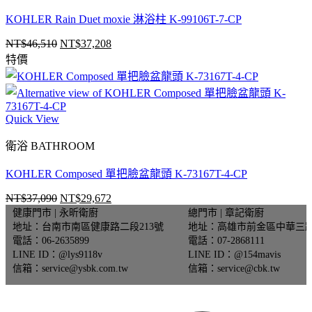
KOHLER Rain Duet moxie 淋浴柱 K-99106T-7-CP
NT$
46,510
NT$
37,208
原
目
特價
始
前
價
價
格：
格：
NT$46,510。
NT$37,208。
Quick View
衛浴 BATHROOM
KOHLER Composed 單把臉盆龍頭 K-73167T-4-CP
NT$
37,090
NT$
29,672
原
目
健康門市 | 永昕衛廚
總門市 | 章記衛廚
始
前
地址：台南市南區健康路二段213號
地址：高雄市前金區中華三路
價
價
電話：06-2635899
電話：07-2868111
格：
格：
LINE ID：@lys9118v
LINE ID：@154mavis
NT$37,090。
NT$29,672。
信箱：service@ysbk.com.tw
信箱：service@cbk.tw
V