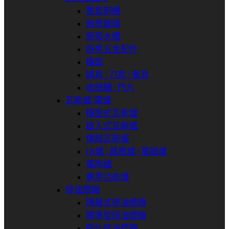
整套廚櫃
廚房龍頭
廚房水槽
廚房五金配件
檯面
鍋具 | 刀具 | 餐具
收納櫃 | 門片
瓦斯爐⋅電爐
檯面式瓦斯爐
嵌入式瓦斯爐
傳統瓦斯爐
IH爐 | 感應爐 | 電磁爐
電陶爐
專用功能爐
排油煙機
隱藏式排油煙機
標準型排油煙機
歐化排油煙機