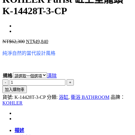
K-14428T-3-CP
NT$
62,300
NT$
49,840
原
目
始
前
純淨自然的當代設計風格
價
價
格：
格：
NT$62,300。
NT$49,840。
規格
清除
KOHLER
Purist
加入購物車
缸
貨號:
K-14428T-3-CP
分類:
浴缸
,
衛浴 BATHROOM
品牌：
上
KOHLER
型
龍
頭
K-
描述
14428T-