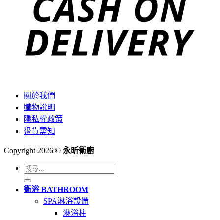
關於我們
購物說明
隱私權政策
退貨需知
Copyright 2026 ©
永昕衛廚
搜
尋
衛浴 BATHROOM
關
SPA淋浴設備
鍵
淋浴柱
字: