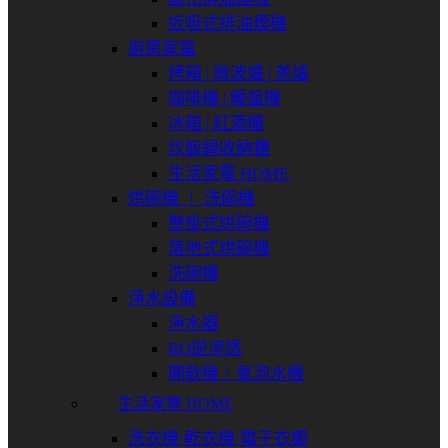
近吸式排油煙機
廚房家電
烤箱 | 微波爐 | 蒸爐
咖啡機 | 暖盤機
冰箱 | 紅酒櫃
炊飯鍋收納櫃
生活家電 HOME
烘碗機 ｜ 洗碗機
懸掛式烘碗機
落地式烘碗機
洗碗機
淨水設備
淨水器
RO逆滲透
開飲機｜氣泡水機
生活家電 HOME
洗衣機⋅乾衣機⋅電子衣櫥