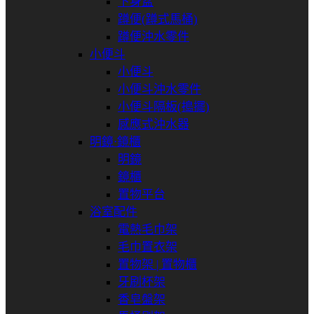
下身盆
蹲便(蹲式馬桶)
蹲便沖水零件
小便斗
小便斗
小便斗沖水零件
小便斗隔板(搗擺)
感應式沖水器
明鏡⋅鏡櫃
明鏡
鏡櫃
置物平台
浴室配件
電熱毛巾架
毛巾置衣架
置物架 | 置物櫃
牙刷杯架
香皂盤架