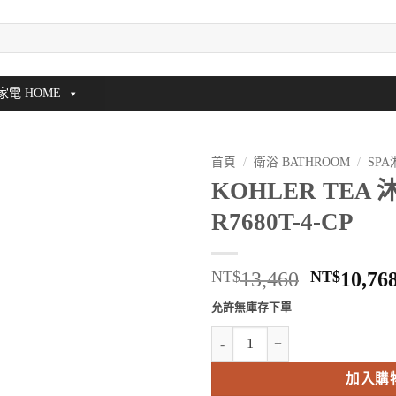
家電 HOME
首頁
/
衛浴 BATHROOM
/
SP
KOHLER TEA 
R7680T-4-CP
原
NT$
13,460
NT$
10,76
始
允許無庫存下單
價
KOHLER TEA 沐浴龍頭 K-R7680
格：
NT$13,4
加入購