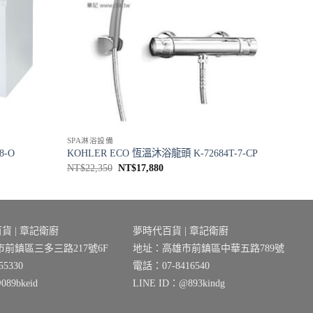
SPA淋浴設備
8-O
KOHLER ECO 恆溫沐浴龍頭 K-72684T-7-CP
原
目
NT$
22,350
NT$
17,880
始
前
價
價
格：
格：
NT$22,350。
NT$17,880。
貨 | 章記衛廚
夢時代百貨 | 章記衛廚
前鎮區三多三路217號6F
地址：高雄市前鎮區中華五路789號
5330
電話：07-8416540
89bkeid
LINE ID：@893kindg