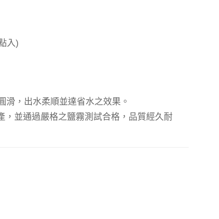
點入
)
圓滑，出水柔順並達省水之效果。
產，並通過嚴格之鹽霧測試合格，品質經久耐