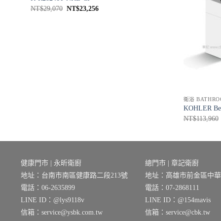
原
目
NT$
29,070
NT$
23,256
始
前
價
價
格：
格：
NT$29,070。
NT$23,256。
衛浴 BATHRO
-9-CP
KOHLER Be
NT$
113,960
健康門市 | 永昕衛廚
總門市 | 章記衛廚
地址：台南市南區健康路二段213號
地址：高雄市前金區中華三
電話：06-2635899
電話：07-2868111
LINE ID：@lys9118v
LINE ID：@154mavis
信箱：service@ysbk.com.tw
信箱：service@cbk.tw