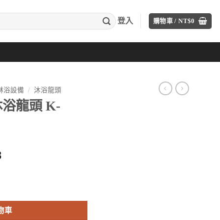
登入
購物車 /
NT$
0
A淋浴設備
/
沐浴龍頭
沐浴龍頭 K-
目
8
前
價
T-4-CP 數量
格：
60。
NT$10,768。
物車