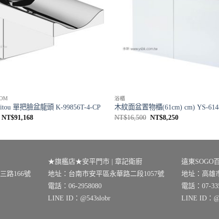
OM
浴櫃
itou 單把臉盆龍頭 K-99856T-4-CP
木紋面盆置物櫃(61cm) cm) YS-614
原
目
原
目
NT$
91,168
NT$
16,500
NT$
8,250
始
前
始
前
價
價
價
價
格：
格：
格：
格：
NT$113,960。
NT$91,168。
NT$16,500。
NT$8,250。
★旗艦店★安平門市 | 章記衛廚
遠東SOGO百
路166號
地址：台南市安平區永華路二段1057號
地址：高雄市
電話：06-2958080
電話：07-335
LINE ID：@543slobr
LINE ID：@0