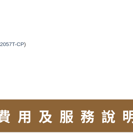
2057T-CP
)