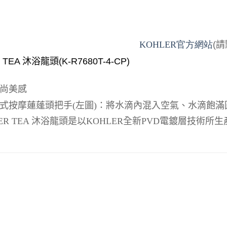
KOHLER
官方網站
(
請
 TEA
沐浴龍頭
(K-R7680T-4-CP)
尚美感
式按摩蓮蓬頭把手
(
左圖
)
：將水滴內混入空氣、水滴飽滿
ER TEA
沐浴龍頭是以
KOHLER
全新
PVD
電鍍層技術所生