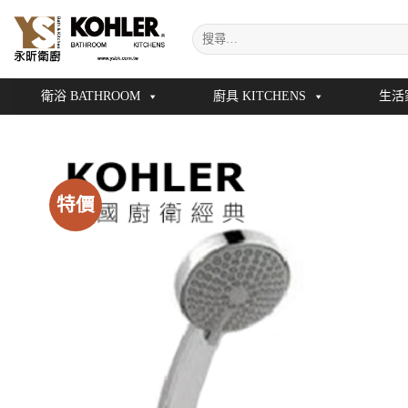
Skip
搜
to
尋
content
關
鍵
衛浴 BATHROOM
廚具 KITCHENS
生活
字:
特價