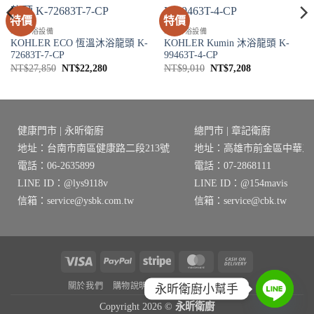
特價
特價
SPA淋浴設備
SPA淋浴設備
KOHLER ECO 恆溫沐浴龍頭 K-
KOHLER Kumin 沐浴龍頭 K-
72683T-7-CP
99463T-4-CP
原
目
原
目
NT$
27,850
NT$
22,280
NT$
9,010
NT$
7,208
始
前
始
前
價
價
價
價
格：
格：
格：
格：
NT$27,850。
NT$22,280。
NT$9,010。
NT$7,208。
健康門市 | 永昕衛廚
總門市 | 章記衛廚
地址：台南市南區健康路二段213號
地址：高雄市前金區中華三路
電話：06-2635899
電話：07-2868111
LINE ID：@lys9118v
LINE ID：@154mavis
信箱：service@ysbk.com.tw
信箱：service@cbk.tw
Visa
PayPal
Stripe
MasterCard
Cash
On
關於我們
購物說明
隱私權政策
退貨需知
永昕衛廚小幫手
Delivery
Copyright 2026 ©
永昕衛廚