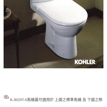
K-8020T-0馬桶蓋可適用於 上圖之標準馬桶 及 下圖之懸