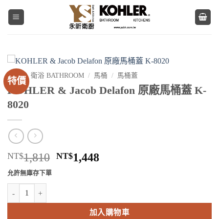
Skip
to
content
首頁
/
衛浴 BATHROOM
/
馬桶
/
馬桶蓋
特價
KOHLER & Jacob Delafon 原廠馬桶蓋 K-
8020
原
目
NT$
1,810
NT$
1,448
始
前
允許無庫存下單
價
價
KOHLER & Jacob Delafon 原廠馬桶蓋 K-8020 數量
格：
格：
NT$1,810。
NT$1,448。
加入購物車