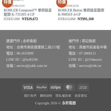
特價
特價
衛浴 BATHROOM
衛浴 BATHROOM
KOHLER Composed™ 單把臉盆
KOHLER Beitou 單把臉盆龍頭
龍頭 K-73158T-4-CP
K-99856T-4-CP
原
目
原
目
NT$
37,090
NT$
29,672
NT$
113,960
NT$
91,168
始
前
始
前
價
價
價
價
格：
格：
格：
格：
NT$37,090。
NT$29,672。
NT$113,960。
NT$91,168
健康門市 | 永昕衛廚
總門市 | 章記衛廚
地址：台南市南區健康路二段213號
地址：高雄市前金區中華三路
電話：06-2635899
電話：07-2868111
LINE ID：@lys9118v
LINE ID：@154mavis
信箱：service@ysbk.com.tw
信箱：service@cbk.tw
Visa
PayPal
Stripe
MasterCard
Cash
On
關於我們
購物說明
隱私權政策
退貨需知
Delivery
Copyright 2026 ©
永昕衛廚