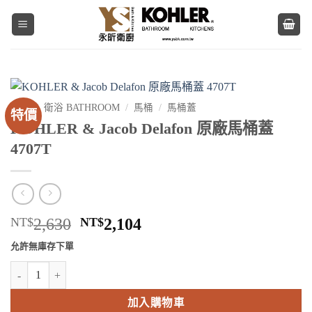
Skip
to
content
首頁
/
衛浴 BATHROOM
/
馬桶
/
馬桶蓋
特價
KOHLER & Jacob Delafon 原廠馬桶蓋
4707T
原
目
NT$
2,630
NT$
2,104
始
前
允許無庫存下單
價
價
KOHLER & Jacob Delafon 原廠馬桶蓋 4707T 數量
格：
格：
NT$2,630。
NT$2,104。
加入購物車