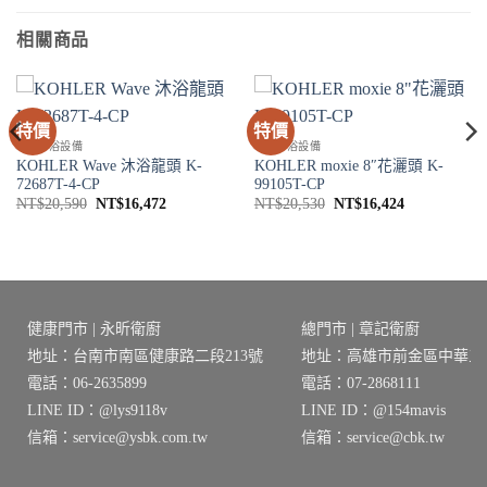
相關商品
特價
特價
SPA淋浴設備
SPA淋浴設備
KOHLER Wave 沐浴龍頭 K-
KOHLER moxie 8″花灑頭 K-
72687T-4-CP
99105T-CP
原
目
原
目
NT$
20,590
NT$
16,472
NT$
20,530
NT$
16,424
始
前
始
前
價
價
價
價
0。
格：
格：
格：
格：
NT$20,590。
NT$16,472。
NT$20,530。
NT$16,424
健康門市 | 永昕衛廚
總門市 | 章記衛廚
地址：台南市南區健康路二段213號
地址：高雄市前金區中華三路
電話：06-2635899
電話：07-2868111
LINE ID：@lys9118v
LINE ID：@154mavis
信箱：service@ysbk.com.tw
信箱：service@cbk.tw