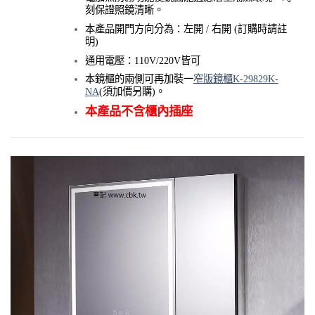
刻保證照鏡清晰。
本產品開門方向分為：左開 / 右開 (訂購時請註
明)
通用電壓：110V/220V皆可
本鏡櫃的兩側可再加裝一
窄版鏡櫃K-29829K-
NA
(須加價另購)。
本產品不含櫃內插座