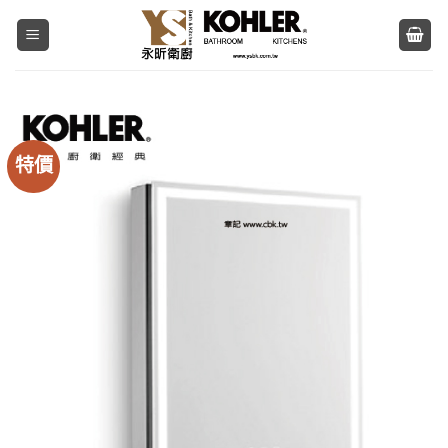
Skip
to
content
特價