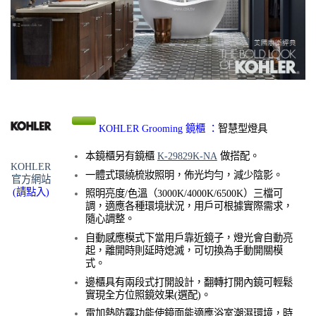
KOHLER Grooming 鏡櫃 ：
智慧型燈具
本鏡櫃另有鏡櫃
K-29829K-NA
做搭配。
KOHLER
一體式環繞梳妝照明，佈光均勻，減少陰影。
官方網站
(請點入)
照明亮度/色溫（3000K/4000K/6500K）三檔可
調，適應各種環境狀況，用戶可根據實際需求，
隨心調整。
自動感應模式下當用戶靠近鏡子，燈光會自動亮
起，離開時則延時熄滅，可切換為手動開關模
式。
邊櫃具有兩段式打開設計，翻轉打開內鏡可輕鬆
實現全方位照鏡效果(選配)。
電加熱防霧功能使鏡面能適應浴室潮濕環境，時