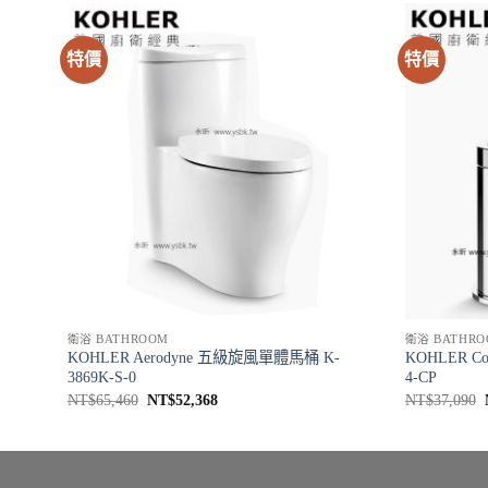
特價
特價
衛浴 BATHROOM
衛浴 BATHRO
3K-S-
KOHLER Aerodyne 五級旋風單體馬桶 K-
KOHLER C
3869K-S-0
4-CP
原
目
NT$
65,460
NT$
52,368
NT$
37,090
始
前
價
價
格：
格：
NT$65,460。
NT$52,368。