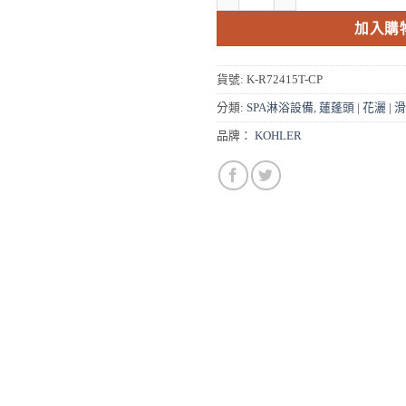
NT$3,740
N
加入購
貨號:
K-R72415T-CP
分類:
SPA淋浴設備
,
蓮蓬頭 | 花灑 | 
品牌：
KOHLER