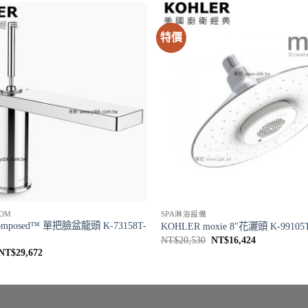
特價
OM
SPA淋浴設備
omposed™ 單把臉盆龍頭 K-73158T-
KOHLER moxie 8″花灑頭 K-99105
原
目
NT$
20,530
NT$
16,424
始
前
原
目
NT$
29,672
價
價
始
前
格：
格：
價
價
NT$20,530。
NT$16,424
格：
格：
NT$37,090。
NT$29,672。