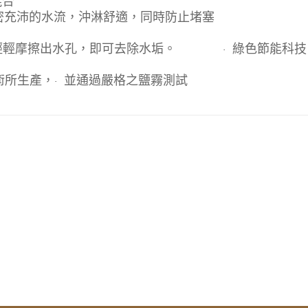
混合
密充沛的水流，沖淋舒適，同時防止堵塞
輕輕摩擦出水孔，即可去除水垢。
綠色節能科技
·
術所生產，
並通過嚴格之鹽霧測試
·