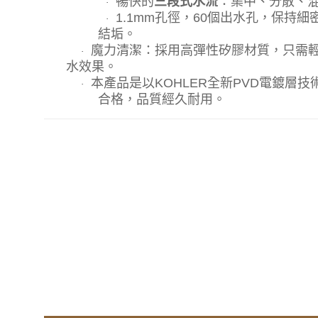
暢快的
三段式水流
：集中、分散、
·
1.1mm
孔徑，
60
個出水孔，保持細
·
結垢。
魔力清潔：採用高彈性矽膠材質，只需
·
水效果。
本產品是以
KOHLER
全新
PVD
電鍍層技
·
合格，品質經久耐用。