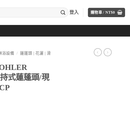
登入
購物車 /
NT$
0
A淋浴設備
/
蓮蓬頭 | 花灑 | 滑
OHLER
能手持式蓮蓬頭/現
-CP
目
前
價
n 多功能手持式蓮蓬頭/現代型.K-R72415T-CP 數量
格：