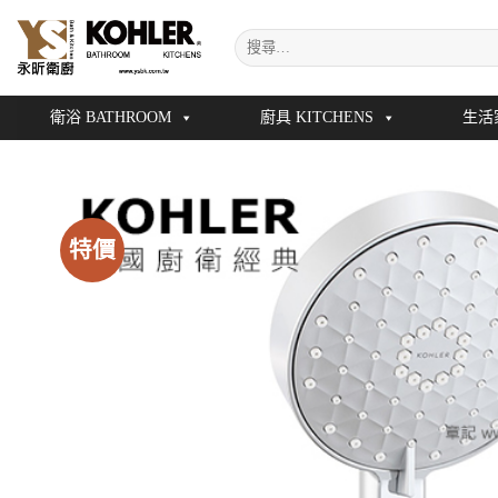
Skip
搜
to
尋
content
關
鍵
衛浴 BATHROOM
廚具 KITCHENS
生活
字:
特價