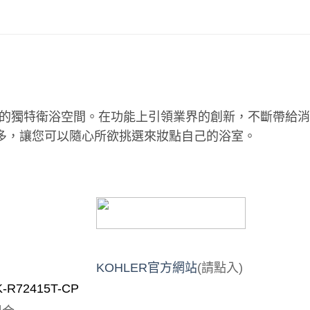
的獨特衛浴空間。在功能上引領業界的創新，不斷帶給消
多，讓您可以隨心所欲挑選來妝點自己的浴室。
KOHLER
官方網站
(
請點入
)
K-R72415T-CP