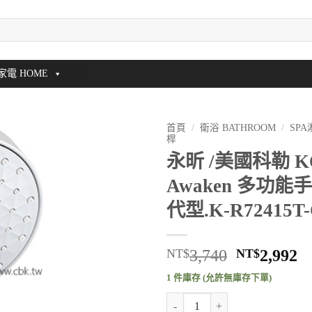
家電 HOME
首頁
/
衛浴 BATHROOM
/
SP
桿
永昕 /美國科勒 K
Awaken 多功
代型.K-R72415T
原
NT$
3,740
NT$
2,992
始
1 件庫存 (允許無庫存下單)
價
永昕 /美國科勒 KOHLER Awake
格：