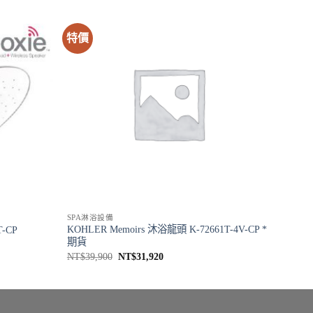
特價
SPA淋浴設備
KOHLER Memoirs 沐浴龍頭 K-72661T-4V-CP *
T-CP
期貨
原
目
NT$
39,900
NT$
31,920
始
前
價
價
。
格：
格：
NT$39,900。
NT$31,920。