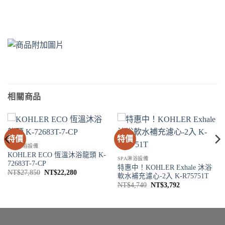
相關商品
特價
特價
SPA淋浴設備
KOHLER ECO 恆溫沐浴龍頭 K-
SPA淋浴設備
72683T-7-CP
特惠中！KOHLER Exhale 沐浴
原
目
NT$
27,850
NT$
22,280
軟水補充濾心-2入 K-R75751T
始
前
原
目
價
價
NT$
4,740
NT$
3,792
始
前
格：
格：
價
價
2。
NT$27,850。
NT$22,280。
格：
格：
NT$4,740。
NT$3,792。