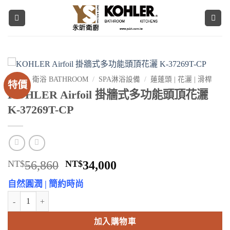
Skip
to
content
首頁
/
衛浴 BATHROOM
/
SPA淋浴設備
/
蓮蓬頭 | 花灑 | 滑桿
特價
KOHLER Airfoil 掛牆式多功能頭頂花灑
K-37269T-CP
原
目
NT$
56,860
NT$
34,000
始
前
自然圓潤 | 簡約時尚
價
價
KOHLER Airfoil 掛牆式多功能頭頂花灑 K-37269T-CP 數量
格：
格：
NT$56,860。
NT$34,000。
加入購物車