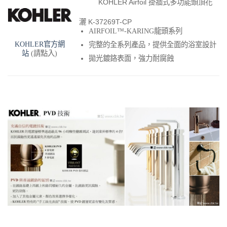
KOHLER Airfoil 掛牆式多功能頭頂花
灑 K-37269T-CP
AIRFOIL™-KARING龍頭系列
KOHLER官方網
完整的全系列產品，提供全面的浴室設計
站
(請點入)
拋光鍍鉻表面，強力耐腐蝕