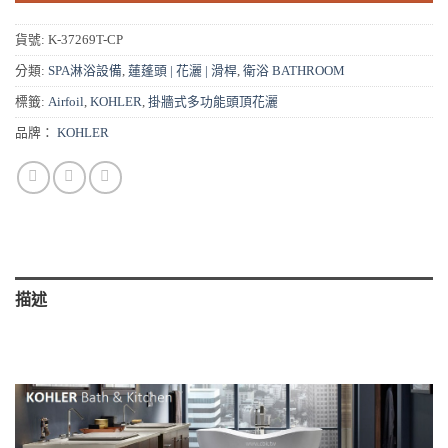
貨號:
K-37269T-CP
分類:
SPA淋浴設備
,
蓮蓬頭 | 花灑 | 滑桿
,
衛浴 BATHROOM
標籤:
Airfoil
,
KOHLER
,
掛牆式多功能頭頂花灑
品牌：
KOHLER
描述