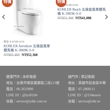
特價
特價
衛浴 BATHROOM
KOHLER Reach 五級旋風單體馬
桶 K-3983K-S-0
原
目
NT$
51,360
NT$
41,088
始
前
價
價
格：
格：
68。
NT$51,360。
NT$41,088
衛浴 BATHROOM
KOHLER Aerodyne 五級旋風單
體馬桶 K-3869K-S-0
原
目
NT$
65,460
NT$
52,368
始
前
價
價
格：
格：
NT$65,460。
NT$52,368。
健康門市 | 永昕衛廚
總門市 | 章記衛廚
地址：台南市南區健康路二段213號
地址：高雄市前金區中華三路
電話：06-2635899
電話：07-2868111
LINE ID：@lys9118v
LINE ID：@154mavis
信箱：service@ysbk.com.tw
信箱：service@cbk.tw