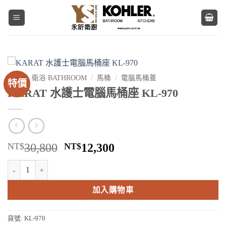
Skip
to
content
首頁
/
衛浴 BATHROOM
/
馬桶
/
電腦馬桶蓋
特價
KARAT 水護士電腦馬桶座 KL-970
原
目
NT$
30,800
NT$
12,300
始
前
KARAT 水護士電腦馬桶座 KL-970 數量
價
價
格：
格：
加入購物車
NT$30,800。
NT$12,300。
貨號:
KL-970