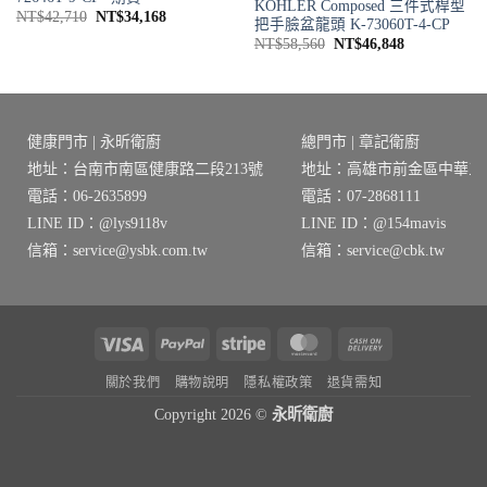
KOHLER Composed 三件式桿型
原
目
NT$
42,710
NT$
34,168
把手臉盆龍頭 K-73060T-4-CP
始
前
原
目
價
價
NT$
58,560
NT$
46,848
始
前
格：
格：
價
價
NT$42,710。
NT$34,168。
格：
格：
NT$58,560。
NT$46,848
健康門市 | 永昕衛廚
總門市 | 章記衛廚
地址：台南市南區健康路二段213號
地址：高雄市前金區中華三路
電話：06-2635899
電話：07-2868111
LINE ID：@lys9118v
LINE ID：@154mavis
信箱：service@ysbk.com.tw
信箱：service@cbk.tw
Visa
PayPal
Stripe
MasterCard
Cash
On
關於我們
購物說明
隱私權政策
退貨需知
Delivery
Copyright 2026 ©
永昕衛廚