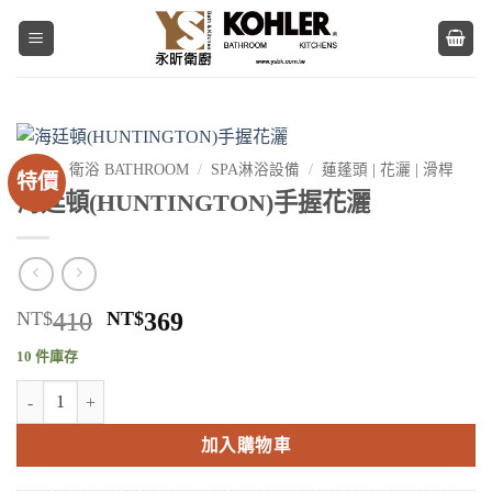
Skip
to
content
首頁
/
衛浴 BATHROOM
/
SPA淋浴設備
/
蓮蓬頭 | 花灑 | 滑桿
特價
海廷頓(HUNTINGTON)手握花灑
原
目
NT$
410
NT$
369
始
前
10 件庫存
價
價
海廷頓(HUNTINGTON)手握花灑 數量
格：
格：
NT$410。
NT$369。
加入購物車