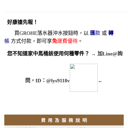
好康搶先報！
買GROHE落水器沖水按鈕時，以
匯
款
或
轉
帳
方式付款，
即可享
免
運費優待
。
您不知道家中馬桶該使用何種零件？
→
加Line@詢
問，ID：@lys9118v
←