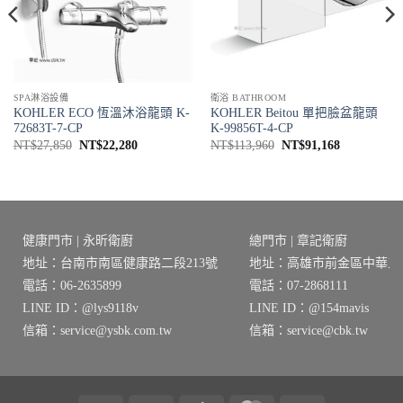
SPA淋浴設備
衛浴 BATHROOM
KOHLER ECO 恆溫沐浴龍頭 K-
KOHLER Beitou 單把臉盆龍頭
72683T-7-CP
K-99856T-4-CP
原
目
原
目
NT$
27,850
NT$
22,280
NT$
113,960
NT$
91,168
始
前
始
前
價
價
價
價
格：
格：
格：
格：
NT$27,850。
NT$22,280。
NT$113,960。
NT$91,168
健康門市 | 永昕衛廚
總門市 | 章記衛廚
地址：台南市南區健康路二段213號
地址：高雄市前金區中華三路
電話：06-2635899
電話：07-2868111
LINE ID：@lys9118v
LINE ID：@154mavis
信箱：service@ysbk.com.tw
信箱：service@cbk.tw