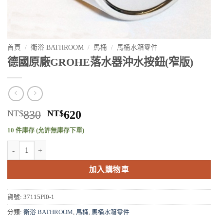
首頁
/
衛浴 BATHROOM
/
馬桶
/
馬桶水箱零件
德國原廠GROHE落水器沖水按鈕(窄版)
原
目
NT$
830
NT$
620
始
前
10 件庫存 (允許無庫存下單)
價
價
德國原廠GROHE落水器沖水按鈕(窄版) 數量
格：
格：
NT$830。
NT$620。
加入購物車
貨號:
37115PI0-1
分類:
衛浴 BATHROOM
,
馬桶
,
馬桶水箱零件