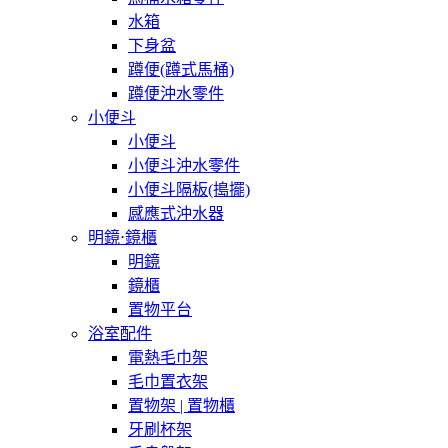
水箱
下身盆
蹲便(蹲式馬桶)
蹲便沖水零件
小便斗
小便斗
小便斗沖水零件
小便斗隔板(搗擺)
感應式沖水器
明鏡⋅鏡櫃
明鏡
鏡櫃
置物平台
浴室配件
電熱毛巾架
毛巾置衣架
置物架 | 置物櫃
牙刷杯架