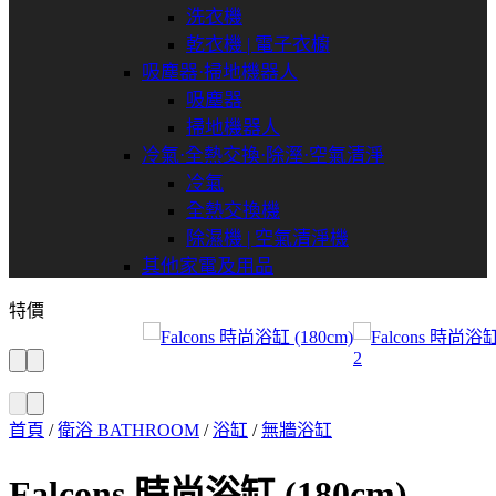
洗衣機
乾衣機 | 電子衣櫥
吸塵器⋅掃地機器人
吸塵器
掃地機器人
冷氣⋅全熱交換⋅除溼⋅空氣清淨
冷氣
全熱交換機
除濕機 | 空氣清淨機
其他家電及用品
特價
首頁
/
衛浴 BATHROOM
/
浴缸
/
無牆浴缸
Falcons 時尚浴缸 (180cm)