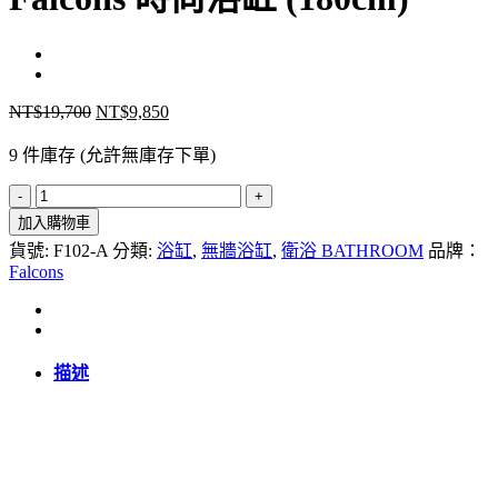
NT$
19,700
NT$
9,850
原
目
始
前
9 件庫存 (允許無庫存下單)
價
價
Falcons
格：
格：
時
NT$19,700。
NT$9,850。
加入購物車
尚
貨號:
F102-A
分類:
浴缸
,
無牆浴缸
,
衛浴 BATHROOM
品牌：
Falcons
浴
缸
(180cm)
數
量
描述