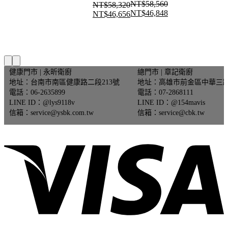
前
NT$
58,560
NT$
58,320
始
前
NT$
46,848
價
NT$
46,656
原
目
原
目
價
價
格：
始
前
始
前
格：
格：
70。
NT$23,256。
價
價
價
價
NT$101,100。
NT$62,400。
格：
格：
格：
格：
NT$58,560。
NT$46,848。
NT$58,320。
NT$46,656。
健康門市 | 永昕衛廚
總門市 | 章記衛廚
地址：台南市南區健康路二段213號
地址：高雄市前金區中華三路
電話：06-2635899
電話：07-2868111
68。
LINE ID：@lys9118v
LINE ID：@154mavis
信箱：service@ysbk.com.tw
信箱：service@cbk.tw
V