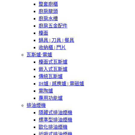
整套廚櫃
廚房龍頭
廚房水槽
廚房五金配件
檯面
鍋具 | 刀具 | 餐具
收納櫃 | 門片
瓦斯爐⋅電爐
檯面式瓦斯爐
嵌入式瓦斯爐
傳統瓦斯爐
IH爐 | 感應爐 | 電磁爐
電陶爐
專用功能爐
排油煙機
隱藏式排油煙機
標準型排油煙機
歐化排油煙機
近吸式排油煙機