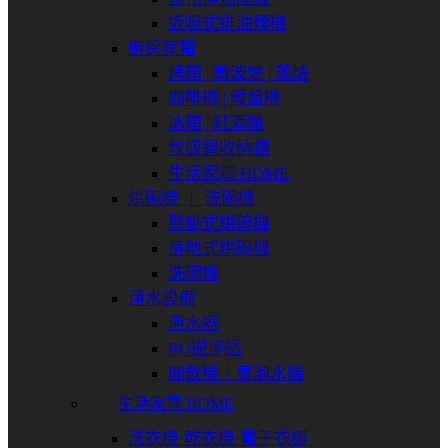
近吸式排油煙機
廚房家電
烤箱 | 微波爐 | 蒸爐
咖啡機 | 暖盤機
冰箱 | 紅酒櫃
炊飯鍋收納櫃
生活家電 HOME
烘碗機 ｜ 洗碗機
懸掛式烘碗機
落地式烘碗機
洗碗機
淨水設備
淨水器
RO逆滲透
開飲機｜氣泡水機
生活家電 HOME
洗衣機⋅乾衣機⋅電子衣櫥