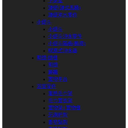
下身盆
蹲便(蹲式馬桶)
蹲便沖水零件
小便斗
小便斗
小便斗沖水零件
小便斗隔板(搗擺)
感應式沖水器
明鏡⋅鏡櫃
明鏡
鏡櫃
置物平台
浴室配件
電熱毛巾架
毛巾置衣架
置物架 | 置物櫃
牙刷杯架
香皂盤架