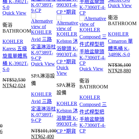
Quick View
Quick View
衛浴
BATHROOM
衛浴
BATHROOM
KOHLER
Cimarron 單
KOHLER
Karess 五級
體馬桶 K-
3489K-S-0
旋風單體馬
桶 K-3902T-
Quick View
NT$
36,100
Quick
Quick View
S-0
R
NT$
28,880
原
目
View
SPA淋浴設
始
前
NT$
52,530
衛浴
備
SPA淋浴
NT$
42,024
原
目
BATHROOM
價
價
設備
始
前
KOHLER
格：
格
KOHLER
Avid 三路
價
價
NT$36,100。
NT$
KOHLER
Composed 三
定溫淋浴柱
格：
格：
Kelston 沐
件式桿型把
K-97389T-
NT$52,530。
NT$42,024。
浴龍頭 K-
手臉盆龍頭
9-CP
99030T-4-
K-73060T-4-
70
NT$
101,100
CP
CP *期貨
56
目
NT$
62,400
原
目