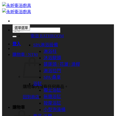
Skip
to
content
選單
選單
搜
衛浴 BATHROOM
尋
關
登入
SPA淋浴設備
鍵
淋浴柱
購物車 /
NT$
0
字:
沐浴龍頭
蓮蓬頭 | 花灑 | 滑桿
淋浴拉門
SPA⋅桑拿
浴缸
購物車內沒有任何商品。
獨立浴缸
無牆浴缸
回到商店
按摩浴缸
購物車
小型泡澡桶