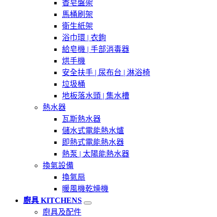
香皂盤架
馬桶刷架
衛生紙架
浴巾環 | 衣鉤
給皂機 | 手部消毒器
烘手機
安全扶手 | 尿布台 | 淋浴椅
垃圾桶
地板落水頭 | 集水槽
熱水器
瓦斯熱水器
儲水式電能熱水爐
即熱式電能熱水器
熱泵 | 太陽能熱水器
換氣設備
換氣扇
暖風機乾燥機
廚具 KITCHENS
廚具及配件