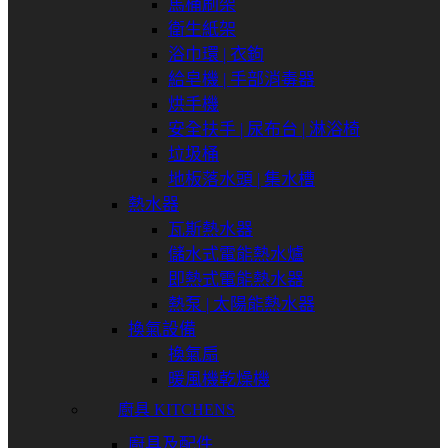
馬桶刷架
衛生紙架
浴巾環 | 衣鉤
給皂機 | 手部消毒器
烘手機
安全扶手 | 尿布台 | 淋浴椅
垃圾桶
地板落水頭 | 集水槽
熱水器
瓦斯熱水器
儲水式電能熱水爐
即熱式電能熱水器
熱泵 | 太陽能熱水器
換氣設備
換氣扇
暖風機乾燥機
廚具 KITCHENS
廚具及配件