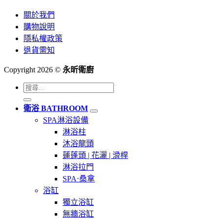
關於我們
購物說明
隱私權政策
退貨需知
Copyright 2026 ©
永昕衛廚
搜
尋
衛浴 BATHROOM
關
SPA淋浴設備
鍵
淋浴柱
字:
沐浴龍頭
蓮蓬頭 | 花灑 | 滑桿
淋浴拉門
SPA⋅桑拿
浴缸
獨立浴缸
無牆浴缸