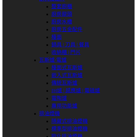
整套廚櫃
廚房龍頭
廚房水槽
廚房五金配件
檯面
鍋具 | 刀具 | 餐具
收納櫃 | 門片
瓦斯爐⋅電爐
檯面式瓦斯爐
嵌入式瓦斯爐
傳統瓦斯爐
IH爐 | 感應爐 | 電磁爐
電陶爐
專用功能爐
排油煙機
隱藏式排油煙機
標準型排油煙機
歐化排油煙機