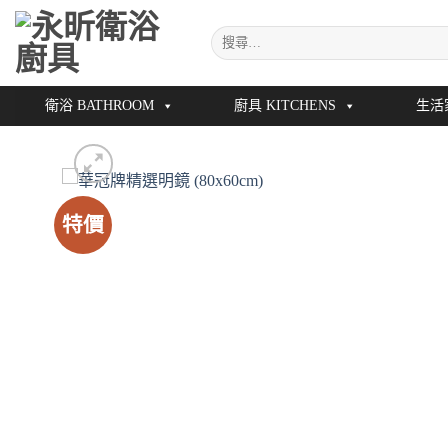
Skip
搜
to
尋
content
關
鍵
衛浴 BATHROOM
廚具 KITCHENS
生活
字:
特價