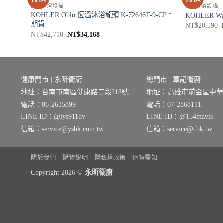
SPA淋浴設備
SPA淋浴設備
158T-
KOHLER Oblo 恆溫沐浴龍頭 K-72646T-9-CP *
KOHLER Wa
期貨
NT$
20,590
原
目
NT$
42,710
NT$
34,168
始
前
價
價
格：
格：
NT$42,710。
NT$34,168。
健康門市 | 永昕衛廚
總門市 | 章記衛廚
地址：台南市南區健康路二段213號
地址：高雄市前金區中華三
電話：06-2635899
電話：07-2868111
LINE ID：@lys9118v
LINE ID：@154mavis
信箱：service@ysbk.com.tw
信箱：service@cbk.tw
關於我們
購物說明
隱私權政策
退貨需知
Copyright 2026 ©
永昕衛廚