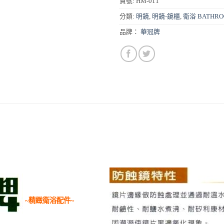
貨號:
HM-011
分類:
明鏡
,
明鏡⋅鏡櫃
,
衛浴 BATHR
品牌：
華冠牌
~精緻衛浴配件~