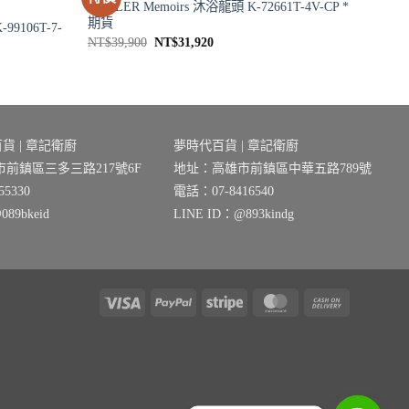
KOHLER Memoirs 沐浴龍頭 K-72661T-4V-CP *
期貨
-99106T-7-
原
目
NT$
39,900
NT$
31,920
始
前
價
價
格：
格：
NT$39,900。
NT$31,920。
。
貨 | 章記衛廚
夢時代百貨 | 章記衛廚
前鎮區三多三路217號6F
地址：高雄市前鎮區中華五路789號
5330
電話：07-8416540
89bkeid
LINE ID：@893kindg
Visa
PayPal
Stripe
MasterCard
Cash
On
Delivery