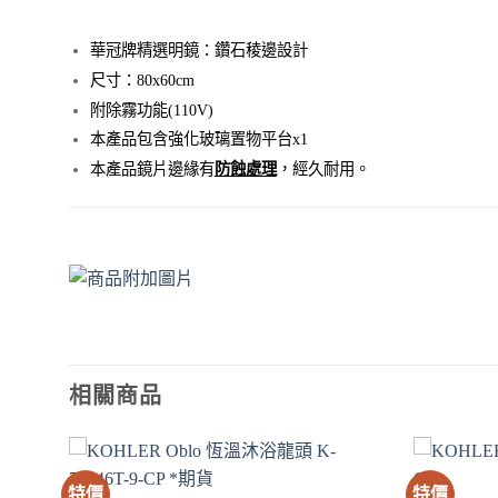
華冠牌精選明鏡：鑽石稜邊設計
尺寸：80x60cm
附除霧功能
(110V)
本產品包含強化玻璃置物平台x1
本產品鏡片邊緣有
防蝕處理
，經久耐用。
相關商品
特價
特價