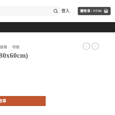
登入
購物車 /
NT$
0
⋅鏡櫃
/
明鏡
x60cm)
目
前
價
格：
。
T$2,730。
物車