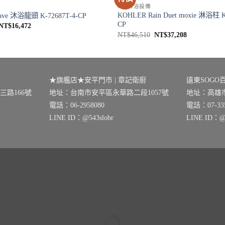
SPA淋浴設備
KOHLER Rain Duet moxie 淋浴柱 K
ve 沐浴龍頭 K-72687T-4-CP
CP
原
目
NT$
16,472
始
前
原
目
NT$
46,510
NT$
37,208
價
價
始
前
格：
格：
價
價
NT$20,590。
NT$16,472。
格：
格：
NT$46,510。
NT$37,208
★旗艦店★安平門市 | 章記衛廚
遠東SOGO百
路166號
地址：台南市安平區永華路二段1057號
地址：高雄市
電話：06-2958080
電話：07-335
LINE ID：@543slobr
LINE ID：@0