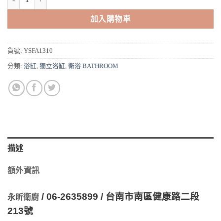
到
NT$44,400
加入購物車
貨號:
YSFA1310
分類:
浴缸
,
獨立浴缸
,
衛浴 BATHROOM
描述
額外資訊
/ 06-2635899 /
台南市南區健康路二段
永昕衛廚
213
號