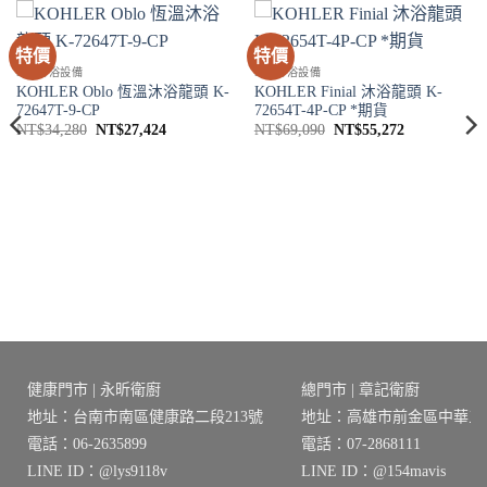
特價
特價
SPA淋浴設備
SPA淋浴設備
KOHLER Oblo 恆溫沐浴龍頭 K-
KOHLER Finial 沐浴龍頭 K-
72647T-9-CP
72654T-4P-CP *期貨
原
目
原
目
NT$
34,280
NT$
27,424
NT$
69,090
NT$
55,272
始
前
始
前
價
價
價
價
格：
格：
格：
格：
NT$34,280。
NT$27,424。
NT$69,090。
NT$55,272
0。
健康門市 | 永昕衛廚
總門市 | 章記衛廚
地址：台南市南區健康路二段213號
地址：高雄市前金區中華三路
電話：06-2635899
電話：07-2868111
LINE ID：@lys9118v
LINE ID：@154mavis