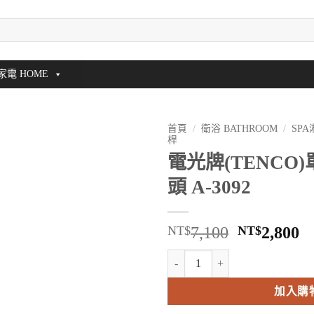
家電 HOME
首頁
/
衛浴 BATHROOM
/
SP
桿
電光牌(TENCO
頭 A-3092
原
NT$
7,100
NT$
2,800
始
電光牌(TENCO)單槍式沐浴蓮蓬頭 A
價
格：
加入購
NT$7,100
N