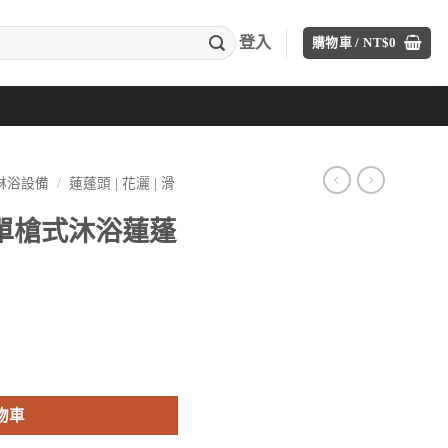
登入
購物車 /
NT$
0
A淋浴設備
/
蓮蓬頭 | 花灑 | 滑
)單槍式沐浴蓮蓬
目
前
-3092 數量
價
格：
物車
。
T$2,800。