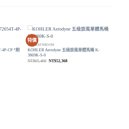
特價
衛浴 BATHROOM
-4P-CP *期
KOHLER Aerodyne 五級旋風單體馬桶 K-
3869K-S-0
原
目
NT$
65,460
NT$
52,368
始
前
價
價
格：
格：
。
NT$65,460。
NT$52,368。