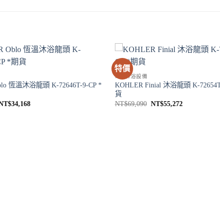
特價
SPA淋浴設備
lo 恆溫沐浴龍頭 K-72646T-9-CP *
KOHLER Finial 沐浴龍頭 K-72654T
貨
原
目
原
目
NT$
34,168
NT$
69,090
NT$
55,272
始
前
始
前
價
價
價
價
格：
格：
格：
格：
NT$42,710。
NT$34,168。
NT$69,090。
NT$55,272