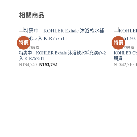
相關商品
特價
特價
SPA淋浴設備
SPA淋浴設備
3K-S-
特惠中！KOHLER Exhale 沐浴軟水補充濾心-2
KOHLER Ob
入 K-R75751T
期貨
原
目
NT$
4,740
NT$
3,792
NT$
42,710
始
前
價
價
格：
格：
NT$4,740。
NT$3,792。