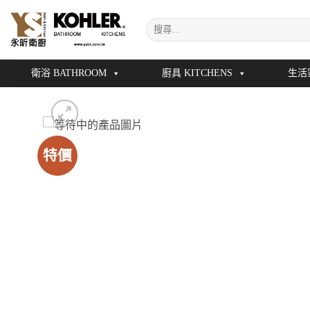
Skip
搜
to
尋
content
關
鍵
衛浴 BATHROOM
廚具 KITCHENS
生活
字:
特價