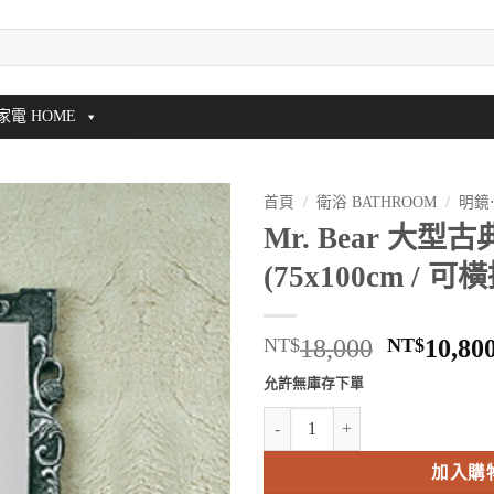
家電 HOME
首頁
/
衛浴 BATHROOM
/
明鏡
Mr. Bear 大型
(75x100cm / 可
原
NT$
18,000
NT$
10,80
始
允許無庫存下單
價
Mr. Bear 大型古典浮雕鏡 (75x10
格：
NT$18,0
加入購