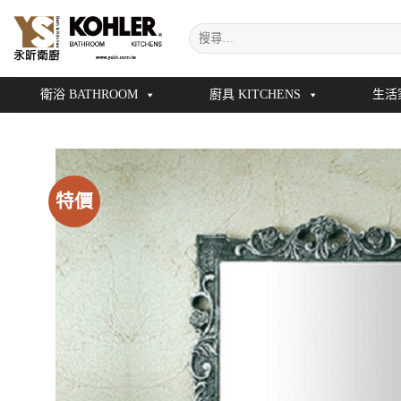
Skip
搜
to
尋
content
關
鍵
衛浴 BATHROOM
廚具 KITCHENS
生活
字:
特價