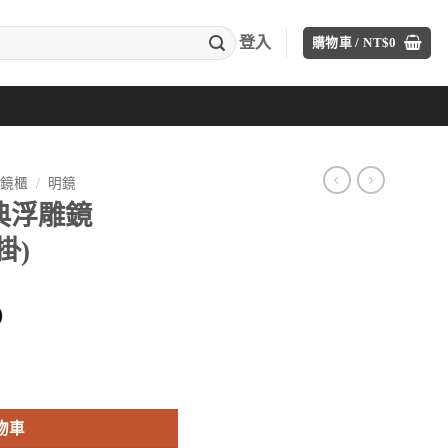
登入
購物車 /
NT$
0
⋅鏡櫃
/
明鏡
古典浮雕鏡
橫掛)
目
0
前
價
0cm / 可橫掛) 數量
格：
00。
NT$10,800。
物車