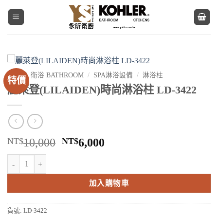
Skip
to
content
首頁
/
衛浴 BATHROOM
/
SPA淋浴設備
/
淋浴柱
特價
麗萊登(LILAIDEN)時尚淋浴柱 LD-3422
原
目
NT$
10,000
NT$
6,000
始
前
麗萊登(LILAIDEN)時尚淋浴柱 LD-3422 數量
價
價
格：
格：
加入購物車
NT$10,000。
NT$6,000。
貨號:
LD-3422