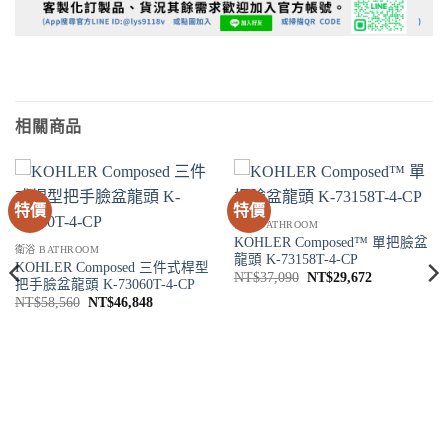
相關商品
特價
特價
衛浴 BATHROOM
KOHLER Composed™ 單把臉盆
衛浴 BATHROOM
龍頭 K-73158T-4-CP
KOHLER Composed 三件式桿型
原
目
NT$
37,090
NT$
29,672
把手臉盆龍頭 K-73060T-4-CP
始
前
原
目
NT$
58,560
NT$
46,848
價
價
始
前
格：
格：
價
價
NT$37,090。
NT$29,672
格：
格：
NT$58,560。
NT$46,848。