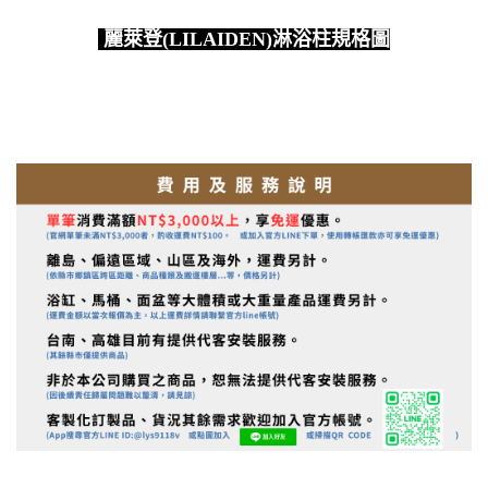
麗萊登(LILAIDEN)淋浴柱規格圖