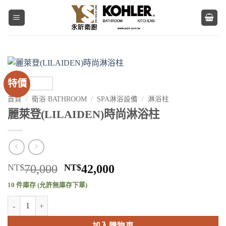
Skip
to
content
特價
首頁
/
衛浴 BATHROOM
/
SPA淋浴設備
/
淋浴柱
麗萊登(LILAIDEN)時尚淋浴柱
原
目
NT$
70,000
NT$
42,000
始
前
10 件庫存 (允許無庫存下單)
價
價
麗萊登(LILAIDEN)時尚淋浴柱 數量
格：
格：
NT$70,000。
NT$42,000。
加入購物車