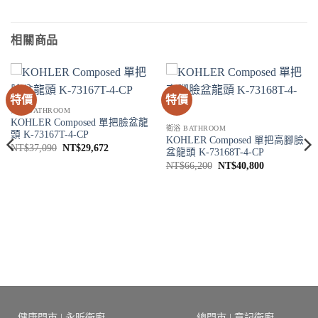
相關商品
特價
特價
衛浴 BATHROOM
KOHLER Composed 單把臉盆龍
衛浴 BATHROOM
頭 K-73167T-4-CP
KOHLER Composed 單把高腳臉
原
目
NT$
37,090
NT$
29,672
盆龍頭 K-73168T-4-CP
始
前
原
目
價
價
NT$
66,200
NT$
40,800
始
前
格：
格：
價
價
NT$37,090。
NT$29,672。
格：
格：
NT$66,200。
NT$40,800
8。
健康門市 | 永昕衛廚
總門市 | 章記衛廚