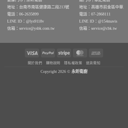
地址：台南市南區健康路二段213號
地址：高雄市前金區中華三路
電話：06-2635899
電話：07-2868111
LINE ID：@lys9118v
LINE ID：@154mavis
信箱：service@ysbk.com.tw
信箱：service@cbk.tw
Visa
PayPal
Stripe
MasterCard
Cash
On
關於我們
購物說明
隱私權政策
退貨需知
Delivery
Copyright 2026 ©
永昕衛廚