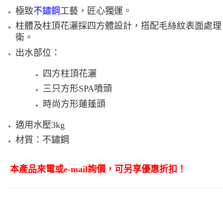
極致
不鏽鋼
工藝，匠心獨運。
柱體及柱頂花灑採四方體設計，搭配毛絲紋表面處理
衛。
出水部位：
四方柱頂花灑
三只方形SPA噴頭
時尚方形蓮蓬頭
適用水壓3kg
材質：不鏽鋼
本產品來電或e-mail詢價，可另享優惠折扣！