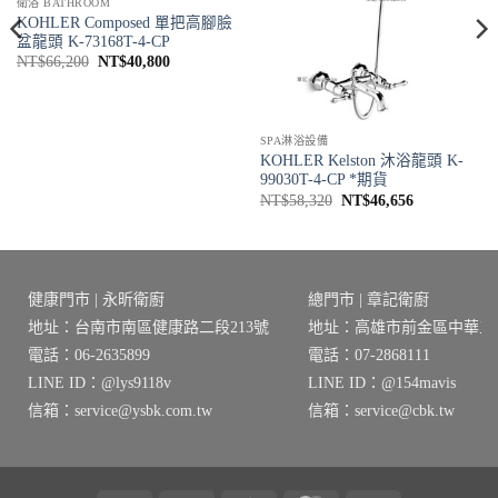
衛浴 BATHROOM
KOHLER Composed 單把高腳臉
盆龍頭 K-73168T-4-CP
原
目
NT$
66,200
NT$
40,800
始
前
價
價
格：
格：
NT$66,200。
NT$40,800。
SPA淋浴設備
KOHLER Kelston 沐浴龍頭 K-
99030T-4-CP *期貨
原
目
NT$
58,320
NT$
46,656
始
前
價
價
格：
格：
NT$58,320。
NT$46,656
健康門市 | 永昕衛廚
總門市 | 章記衛廚
地址：台南市南區健康路二段213號
地址：高雄市前金區中華三路
電話：06-2635899
電話：07-2868111
LINE ID：@lys9118v
LINE ID：@154mavis
信箱：service@ysbk.com.tw
信箱：service@cbk.tw