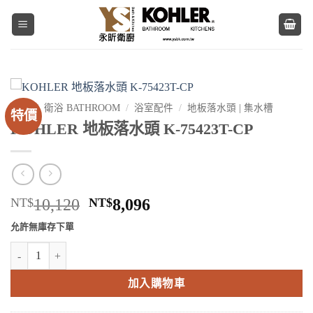
Skip
to
content
首頁
/
衛浴 BATHROOM
/
浴室配件
/
地板落水頭 | 集水槽
特價
KOHLER 地板落水頭 K-75423T-CP
原
目
NT$
10,120
NT$
8,096
始
前
允許無庫存下單
價
價
KOHLER 地板落水頭 K-75423T-CP 數量
格：
格：
NT$10,120。
NT$8,096。
加入購物車