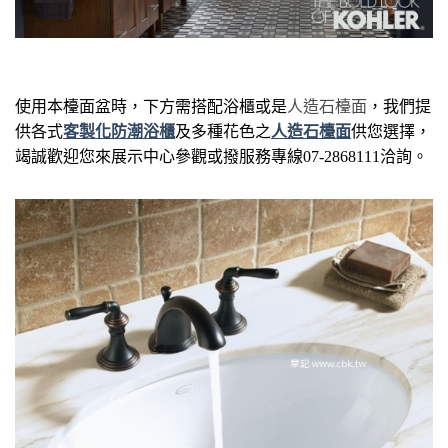
使用本檯面盆時，下方需搭配浴櫃或是
人造石檯面
，我們提
供各式
客製化
防潮浴櫃
及多種花色之
人造石檯面
供您選擇，
竭誠歡迎您來展示中心參觀或撥服務專線07-2868111洽詢。