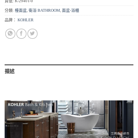
貨號:
K-2940T-0
分類:
檯面盆
,
衛浴 BATHROOM
,
面盆⋅浴櫃
品牌：
KOHLER
描述