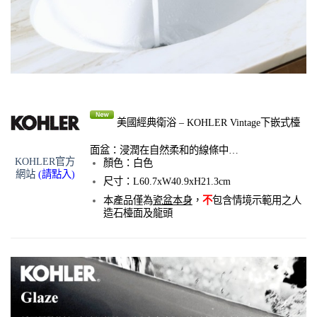
美國經典衛浴 – KOHLER
Vintage下嵌式檯
面盆：浸潤在自然柔和的線條中…
KOHLER官方
顏色：白色
網站
(請點入)
尺寸：L60.7xW40.9xH21.3cm
本產品僅為
瓷盆本身
，
不
包含情境示範用之人
造石檯面及龍頭