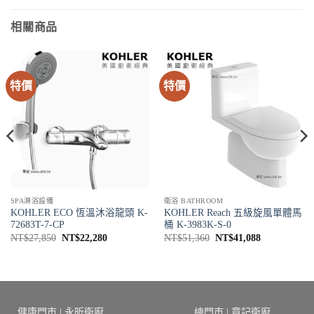
相關商品
特價
特價
SPA淋浴設備
衛浴 BATHROOM
KOHLER ECO 恆溫沐浴龍頭 K-
KOHLER Reach 五級旋風單體馬
72683T-7-CP
桶 K-3983K-S-0
原
目
原
目
NT$
27,850
NT$
22,280
NT$
51,360
NT$
41,088
始
前
始
前
價
價
價
價
格：
格：
格：
格：
NT$27,850。
NT$22,280。
NT$51,360。
NT$41,088
6。
健康門市 | 永昕衛廚
總門市 | 章記衛廚