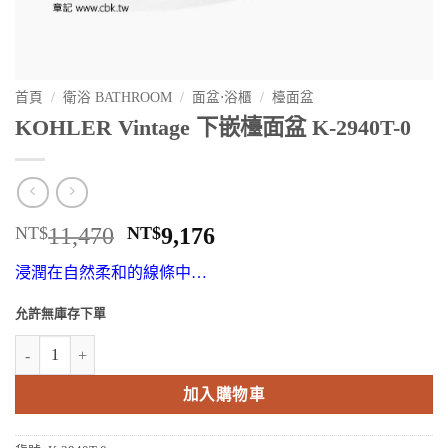
首頁
/
衛浴 BATHROOM
/
面盆⋅浴櫃
/
檯面盆
KOHLER Vintage 下嵌檯面盆 K-2940T-0
原
目
NT$
11,470
NT$
9,176
始
前
浸潤在自然柔和的線條中…
價
價
格：
格：
允許無庫存下單
NT$11,470。
NT$9,176。
KOHLER Vintage 下嵌檯面盆 K-2940T-0 數量
加入購物車