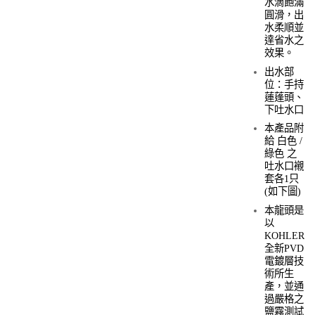
水滴飽滿
圓滑，出
水柔順並
達省水之
效果。
出水部
位：手持
蓮蓬頭、
下吐水口
本產品附
給 白色 /
綠色 之
吐水口襯
套各1只
(如下圖)
本龍頭是
以
KOHLER
全新PVD
電鍍層技
術所生
產，並通
過嚴格之
鹽霧測試