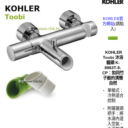
KOHLER官
方網站
(請點
入)
KOHLER
Toobi 沐浴
龍頭 K-
8963T-9-
CP：如同竹
子般的清簡
自然
單槍式：
冷熱混合
控制
附蓮蓬頭
把手：將
水滴內混
入空氣、