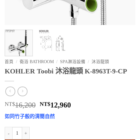
首頁
/
衛浴 BATHROOM
/
SPA淋浴設備
/
沐浴龍頭
KOHLER Toobi 沐浴龍頭 K-8963T-9-CP
原
目
NT$
16,200
NT$
12,960
始
前
如同竹子般的清簡自然
價
價
格：
格：
KOHLER Toobi 沐浴龍頭 K-8963T-9-CP 數量
NT$16,200。
NT$12,960。