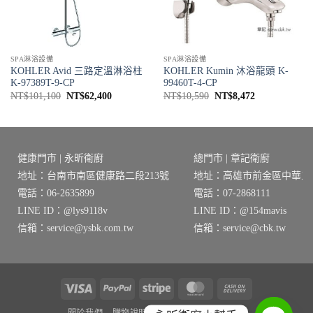
SPA淋浴設備
SPA淋浴設備
KOHLER Avid 三路定溫淋浴柱
KOHLER Kumin 沐浴龍頭 K-
K-97389T-9-CP
99460T-4-CP
原
目
原
目
NT$
101,100
NT$
62,400
NT$
10,590
NT$
8,472
始
前
始
前
價
價
價
價
格：
格：
格：
格：
NT$101,100。
NT$62,400。
NT$10,590。
NT$8,472。
健康門市 | 永昕衛廚
總門市 | 章記衛廚
地址：台南市南區健康路二段213號
地址：高雄市前金區中華三路
電話：06-2635899
電話：07-2868111
LINE ID：@lys9118v
LINE ID：@154mavis
信箱：service@ysbk.com.tw
信箱：service@cbk.tw
Visa
PayPal
Stripe
MasterCard
Cash
On