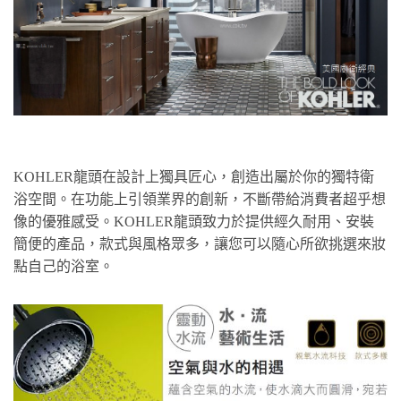
KOHLER龍頭在設計上獨具匠心，創造出屬於你的獨特衛
浴空間。在功能上引領業界的創新，不斷帶給消費者超乎想
像的優雅感受。KOHLER龍頭致力於提供經久耐用、安裝
簡便的產品，款式與風格眾多，讓您可以隨心所欲挑選來妝
點自己的浴室。