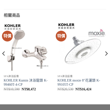
相關商品
特價
特價
SPA淋浴設備
SPA淋浴設備
KOHLER Kumin 沐浴龍頭 K-
KOHLER moxie 8″花灑頭 K-
99460T-4-CP
99105T-CP
原
目
原
目
NT$
10,590
NT$
8,472
NT$
20,530
NT$
16,424
始
前
始
前
價
價
價
價
格：
格：
格：
格：
2。
NT$10,590。
NT$8,472。
NT$20,530。
NT$16,424