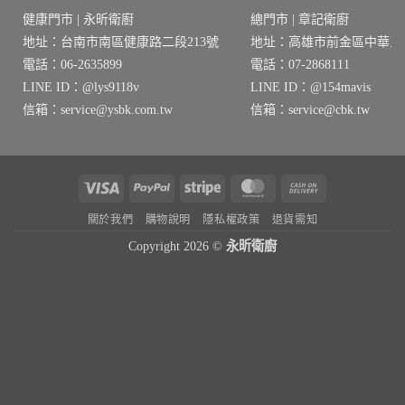
健康門市 | 永昕衛廚
總門市 | 章記衛廚
地址：台南市南區健康路二段213號
地址：高雄市前金區中華三路
電話：06-2635899
電話：07-2868111
LINE ID：@lys9118v
LINE ID：@154mavis
信箱：service@ysbk.com.tw
信箱：service@cbk.tw
Visa
PayPal
Stripe
MasterCard
Cash
On
關於我們
購物說明
隱私權政策
退貨需知
Delivery
Copyright 2026 ©
永昕衛廚