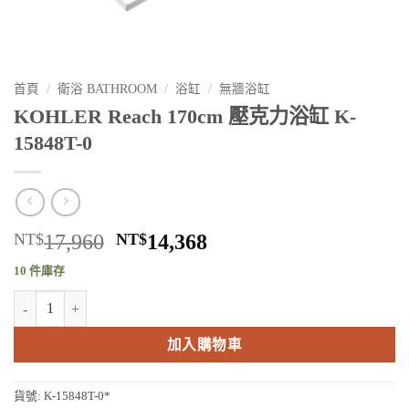
首頁
/
衛浴 BATHROOM
/
浴缸
/
無牆浴缸
KOHLER Reach 170cm 壓克力浴缸 K-
15848T-0
原
目
NT$
17,960
NT$
14,368
始
前
10 件庫存
價
價
KOHLER Reach 170cm 壓克力浴缸 K-15848T-0 數量
格：
格：
NT$17,960。
NT$14,368。
加入購物車
貨號:
K-15848T-0*