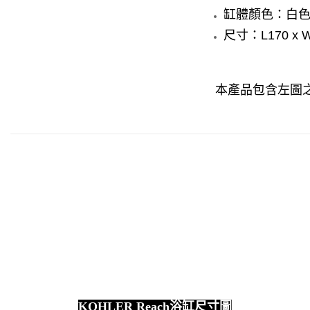
缸體顏色：白
尺寸：
L170 x 
本產品包含左圖
KOHLER
Reach
浴缸尺寸圖