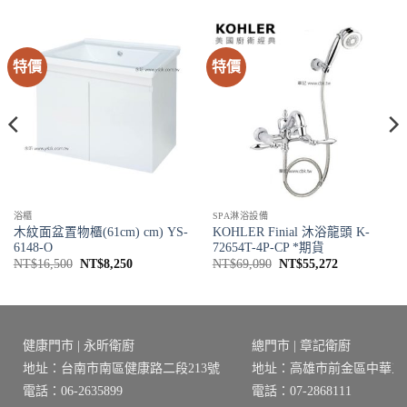
特價
特價
浴櫃
SPA淋浴設備
木紋面盆置物櫃(61cm) cm) YS-
KOHLER Finial 沐浴龍頭 K-
6148-O
72654T-4P-CP *期貨
原
目
原
目
NT$
16,500
NT$
8,250
NT$
69,090
NT$
55,272
始
前
始
前
價
價
價
價
格：
格：
格：
格：
8。
NT$16,500。
NT$8,250。
NT$69,090。
NT$55,272
健康門市 | 永昕衛廚
總門市 | 章記衛廚
地址：台南市南區健康路二段213號
地址：高雄市前金區中華三路
電話：06-2635899
電話：07-2868111