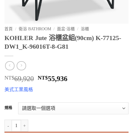
首頁
/
衛浴 BATHROOM
/
面盆⋅浴櫃
/
浴櫃
KOHLER Jute 浴櫃盆組(90cm) K-77125-
DW1_K-96016T-8-G81
原
目
NT$
69,920
NT$
55,936
始
前
美式工業風格
價
價
格：
格：
NT$69,920。
NT$55,936。
規格
KOHLER Jute 浴櫃盆組(90cm) K-77125-DW1_K-96016T-8-G81 數量