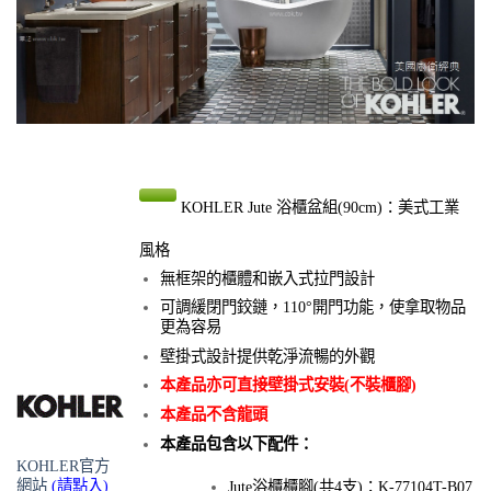
KOHLER Jute 浴櫃盆組(90cm)：美式工業
風格
無框架的櫃體和嵌入式拉門設計
可調緩閉門鉸鏈，110°開門功能，使拿取物品
更為容易
壁掛式設計提供乾淨流暢的外觀
本產品亦可直接壁掛式安裝(不裝櫃腳)
本產品不含龍頭
本產品包含以下配件：
KOHLER官方
網站
(請點入)
Jute浴櫃櫃腳(共4支)：K-77104T-B07